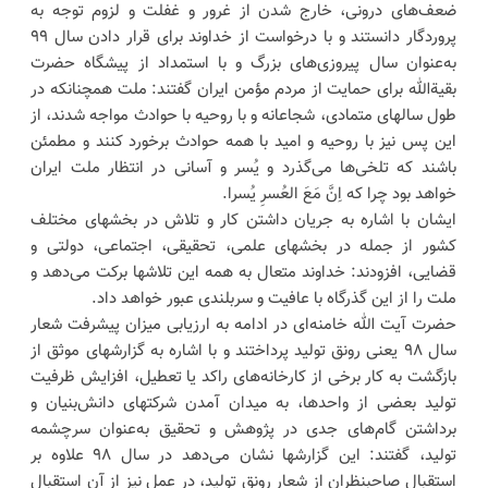
ضعف‌های درونی، خارج شدن از غرور و غفلت و لزوم توجه به
پروردگار دانستند و با درخواست از خداوند برای قرار دادن سال ۹۹
به‌عنوان سال پیروزی‌های بزرگ و با استمداد از پیشگاه حضرت
بقیة‌الله برای حمایت از مردم مؤمن ایران گفتند: ملت همچنانکه در
طول سالهای متمادی، شجاعانه و با روحیه با حوادث مواجه شدند، از
این پس نیز با روحیه و امید با همه حوادث برخورد کنند و مطمئن
باشند که تلخی‌ها می‌گذرد و یُسر و آسانی در انتظار ملت ایران
خواهد بود چرا که اِنَّ مَعَ العُسرِ یُسرا.
ایشان با اشاره به جریان داشتن کار و تلاش در بخشهای مختلف
کشور از جمله در بخشهای علمی، تحقیقی، اجتماعی، دولتی و
قضایی، افزودند: خداوند متعال به همه این تلاشها برکت می‌دهد و
ملت را از این گذرگاه با عافیت و سربلندی عبور خواهد داد.
حضرت آیت الله خامنه‌ای در ادامه به ارزیابی میزان پیشرفت شعار
سال ۹۸ یعنی رونق تولید پرداختند و با اشاره به گزارشهای موثق از
بازگشت به کار برخی از کارخانه‌های راکد یا تعطیل، افزایش ظرفیت
تولید بعضی از واحدها، به میدان آمدن شرکتهای دانش‌بنیان و
برداشتن گام‌های جدی در پژوهش و تحقیق به‌عنوان سرچشمه
تولید، گفتند: این گزارشها نشان می‌دهد در سال ۹۸ علاوه بر
استقبال صاحبنظران از شعار رونق تولید، در عمل نیز از آن استقبال