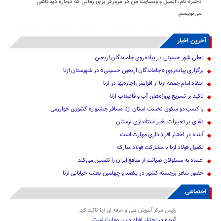
ذخیره نام، ایمیل و وبسایت من در مرورگر برای زمانی که دوباره دیدگاهی
می‌نویسم.
آخرین اخبار
تجلی شور حسینی در پیاده‌روی جاماندگان اربعین
برگزاری پیاده‌روی «جاماندگان اربعین حسینی» در شهرستان ازنا
انتقاد امام جمعه ازنا از افزایش اجاره‌بها در ازنا
تاکید بر تسریع پروژه‌های آب و فاضلاب ازنا
با کسب دو سکوی نخست استان ازنا مسافر جشنواره کشوری خوارزمی
نقدی بر تغییرات اخیر استانداری لرستان
آینده در اختیار افراد داری مهارت است
تکمیل فولاد ازنا با مشارکت فولاد مبارکه
اعتماد به مسئولان صیانت از منافع ایران را تضمین می‌کند
حضور شاعر برجسته کشور در یکصد و چهلمین بعثت خیابانی ازنا
اجتماعی
رئیس مرکز آموزش فنی و حرفه ای ازنا تاکید کرد:
آینده در اختیار افراد داری مهارت است