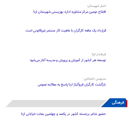
اخبار شهرستان:
افتتاح دومین مرکز مشاوره اداره بهزیستی شهرستان ازنا
قرارداد یک ماهه کارگران با ماهیت کار مستمر غیرقانونی است
فرماندار ازنا:
توسعه هر کشور از آموزش و پرورش و مدرسه آغاز می‌شود
سرویس اجتماعی:
بازگشت کارگران فروآلیاژ ازنا پاسخ به مطالبه عمومی
فرهنگی
حضور شاعر برجسته کشور در یکصد و چهلمین بعثت خیابانی ازنا