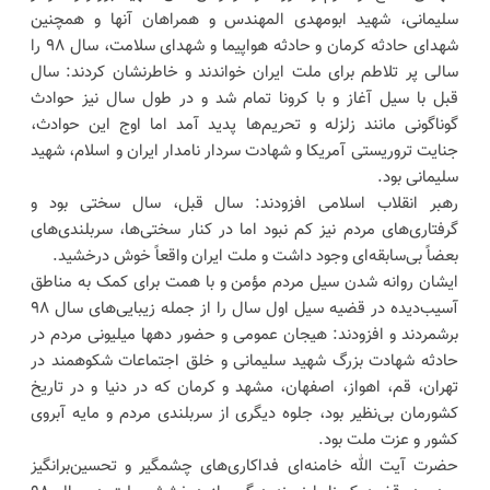
سلیمانی، شهید ابومهدی المهندس و همراهان آنها و همچنین
شهدای حادثه کرمان و حادثه هواپیما و شهدای سلامت، سال ۹۸ را
سالی پر تلاطم برای ملت ایران خواندند و خاطرنشان کردند: سال
قبل با سیل آغاز و با کرونا تمام شد و در طول سال نیز حوادث
گوناگونی مانند زلزله و تحریم‌ها پدید آمد اما اوج این حوادث،
جنایت تروریستی آمریکا و شهادت سردار نامدار ایران و اسلام، شهید
سلیمانی بود.
رهبر انقلاب اسلامی افزودند: سال قبل، سال سختی بود و
گرفتاری‌های مردم نیز کم نبود اما در کنار سختی‌ها، سربلندی‌های
بعضاً بی‌سابقه‌ای وجود داشت و ملت ایران واقعاً خوش درخشید.
ایشان روانه شدن سیل مردم مؤمن و با همت برای کمک به مناطق
آسیب‌دیده در قضیه سیل اول سال را از جمله زیبایی‌های سال ۹۸
برشمردند و افزودند: هیجان عمومی و حضور دهها میلیونی مردم در
حادثه شهادت بزرگ شهید سلیمانی و خلق اجتماعات شکوهمند در
تهران، قم، اهواز، اصفهان، مشهد و کرمان که در دنیا و در تاریخ
کشورمان بی‌نظیر بود، جلوه دیگری از سربلندی مردم و مایه آبروی
کشور و عزت ملت بود.
حضرت آیت الله خامنه‌ای فداکاری‌های چشمگیر و تحسین‌برانگیز