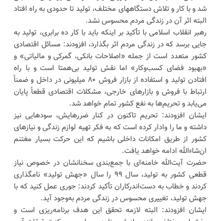
شد و با کار و تلاش دستگاههای مختلف، تولید تا حدودی به راه افتاد
البته اثر آن در زندگی مردم محسوس نشد.
رهبر انقلاب اسلامی با تأکید بر اینکه باید با کار ده برابری، تولید به
جایی برسد که در زندگی مردم اثر بگذارد، افزودند: مسائل اقتصادی
کشور متعدد است از جمله «اصلاحات بانکی، گمرکی و مالیاتی» و
«بهبود فضای کسب‌وکار» اما نقش تولید بی‌همتا است و با راه
افتادن تولید و استفاده از بازار فروش ۸۰ میلیونی در داخل و ضمناً
ارتباط با فروش و بازارهای خارجی، مشکلات اقتصادی قطعاً پایان
می‌یابد و تحریم‌ها به نفع کشور تمام خواهد شد.
ایشان افزودند: تحریم تاکنون در کنار ضررهایش، سودهایی نیز
داشته و ما را وادار کرده است که به فکر تهیه لوازم زندگی و نیازهای
کشور از طریق امکانات داخلی باشیم که این حرکت بسیار مغتنم
ان‌شاءالله ادامه خواهد یافت.
حضرت آیت‌الله خامنه‌ای با جمع‌بندی سخنانشان در خصوص نیاز
قطعی کشور به تولید، سال ۹۹ را سال «جهش تولید» نامگذاری
کردند و خطاب به دست‌اندرکاران تأکید کردند: جوری عمل کنید که با
جهش تولید، تغییری محسوس در زندگی مردم به‌وجود آید.
ایشان افزودند: البته لازمه تحقق این هدف برنامه‌ریزی است و