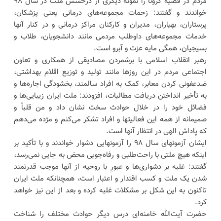
مردم در قضیه کرونا را نمونه دیگری از درخشش ملت در سال ۹۸
خواندند و گفتند: زحمات مجموعه‌های درمانی یعنی پزشکان،
پرستاران، بهیاران، مدیران و کارکنان مراکز درمانی و در کنار آنها
خدمات مجموعه‌های داوطلب مردمی مانند دانشجویان، طلاب و
بسیجیان، همگی مایه عزت و آبرو است.
رهبر انقلاب اسلامی با برشمردن مصادیقی از همکاری و تعاون
اجتماعی مردم در این روزها مانند تولید و توزیع اقلام بهداشتی،
ضدعفونی کردن معابر، کمک به افراد سالمند، بخشودگی اجاره‌ها و
به تأخیر انداختن دریافت مطالبات، افزودند: ملت ایران زیبایی‌ها و
فضائل خود را در خلال حوادث سخت نشان داد و من قلباً و
صمیمانه از همه این فعالیتها و افراد تشکر می‌کنم و مژده می‌دهم
که پاداش الهی در انتظار آنها است.
ایشان آزمونهای سال ۹۸ را آزمونهایی دشوار خواندند و با تأکید بر
اینکه هیچ ملتی با راحت‌طلبی و رفاه‌جویی محض به جایی نمی‌رسد،
گفتند: غلبه بر دشواری‌ها و عبورِ با روحیه از آنها موجب قدرتمند
شدن یک ملت و کسب اقتدار و اعتبار است، همچنانکه ملت ایران
تاکنون به این شکل بر مشکلات غلبه کرده و بعد از این نیز خواهد
کرد.
حضرت آیت‌الله خامنه‌ای درس دیگر حوادث مختلف را شناخت