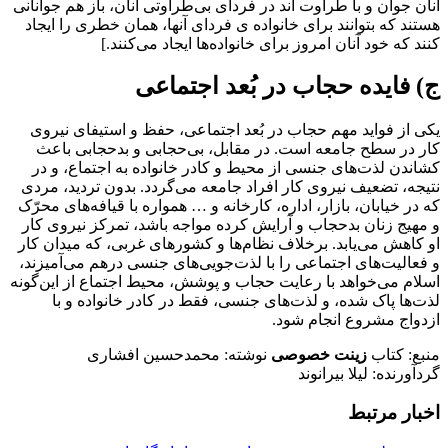
آنان جوان و با طراوت اند در فردای بی
طراوتی آنان، باز هم جوانانی
هستند که بتوانند برای خانواده ی فردای آنها، همان خطری را ایجاد
کنند که خود آنان امروز برای خانواده
ها ایجاد می
کنند.
[
ج) فایده‎ حجاب در بُعد اجتماعی
یکی از فواید مهم حجاب در بُعد اجتماعی، حفظ و استیفای نیروی
کار در سطح جامعه است. در مقابل، بی
حجابی و بدحجابی باعث
کشاندن لذت
های جنسی از محیط و کادر خانواده به اجتماع، و در
نتیجه، تضعیف نیروی کار افراد جامعه می
گردد. بدون تردید، مردی
که در خیابان، بازار، اداره، کارخانه و … همواره با قیافه
های محرّک
و مهیج زنان بدحجاب و آرایش کرده مواجه باشد، تمرکز نیروی کار
او کاهش می
یابد. برخلاف نظام
ها و کشورهای غربی، که میدان کار
و فعالیت
های اجتماعی را با لذت
جویی
های جنسی درهم می
آمیزند،
اسلام می
خواهد با رعایت حجاب و پوشش، محیط اجتماع از این
گونه
لذت
ها پاک شده، و لذت
های جنسی، فقط در کادر خانواده و با
ازدواج مشروع انجام شود.
منبع:
کتاب
زینت خصوصی
نوشته:
محمدحسین افشاری
گردآورنده: لیلا بیرانوند
اخبار مرتبط