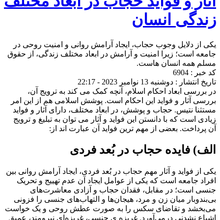
آثار و فواید حجاب در ابعاد مختلف
زندگی انسان
یکی از دلایل وجوب حجاب، ایجاد آرامش روانی و امنیت روحی در
جامعه است؛ زیرا امنیت و آرامش در ابعاد مختلف زندگی، از حقوق
مسلم همه انسان هاست.
کد خبر : 6904
تاریخ انتشار : دوشنبه 13 نوامبر 2023 - 22:17
در بررسی ابعاد احکام اسلام، آنچه کمک می کند به ترویج آن،
بررسی آثار و فواید این احکام است. پوشش اسلامی هم از این امر
مستثنا نتیس. حجاب و پوشش، در ابعاد مختلف، دارای آثار و فواید
زیادی است که با دانستن این فواید و آثار می توان به تبلیغ و ترویج
آن پرداخت. بعضی از مهم ترین فواید آن عبارت اند از
:
الف) فایده‎ حجاب در بُعد فردی
یکی از فواید و آثار مهم حجاب در بُعد فردی، ایجاد آرامش روانی بین
افراد جامعه است که یکی از عوامل ایجاد آن عدم تهییج و تحریک
جنسی است؛ در مقابل، فقدان حجاب و آزادی معاشرت
های
بی
بندوبار میان زن و مرد، هیجان
ها و التهاب
های جنسی را فزونی
می
بخشد و تقاضای سکس را به صورت عطش روحی و یک خواست
اشباع نشدنی درمی
آورد. غریزه ی جنسی، غریزه
ای نیرومند، عمیق