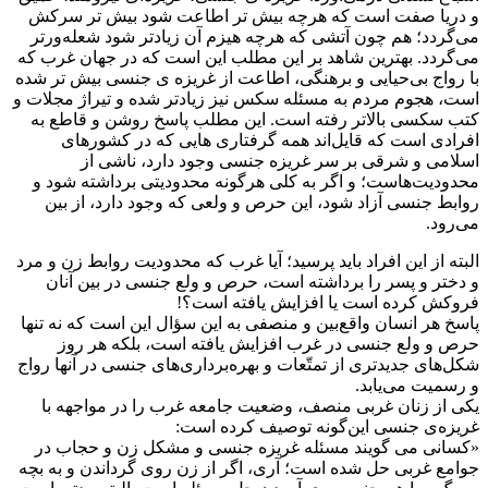
و دریا صفت است که هرچه بیش تر اطاعت شود بیش تر سرکش
می
گردد؛ هم چون آتشی که هرچه هیزم آن زیادتر شود شعله
ورتر
می
گردد. بهترین شاهد بر این مطلب این است که در جهان غرب که
با رواج بی
حیایی و برهنگی، اطاعت از غریزه ی جنسی بیش تر شده
است، هجوم مردم به مسئله سکس نیز زیادتر شده و تیراژ مجلات و
کتب سکسی بالاتر رفته است. این مطلب پاسخ روشن و قاطع به
افرادی است که قایل
اند همه گرفتاری هایی که در کشورهای
اسلامی و شرقی بر سر غریزه جنسی وجود دارد، ناشی از
محدودیت
هاست؛ و اگر به کلی هرگونه محدودیتی برداشته شود و
روابط جنسی آزاد شود، این حرص و ولعی که وجود دارد، از بین
می
رود
.
البته از این افراد باید پرسید؛ آیا غرب که محدودیت روابط زن و مرد
و دختر و پسر را برداشته است، حرص و ولع جنسی در بین آنان
فروکش کرده است یا افزایش یافته است؟!
پاسخ هر انسان واقع
بین و منصفی به این سؤال این است که نه تنها
حرص و ولع جنسی در غرب افزایش یافته است، بلکه هر روز
شکل
های جدیدتری از تمتّعات و بهره
برداری
های جنسی در آنها رواج
و رسمیت می
یابد
.
یکی از زنان غربی منصف، وضعیت جامعه
غرب را در مواجهه با
غریزه
ی جنسی این
گونه توصیف کرده است
:
«کسانی می گویند مسئله غریزه جنسی و مشکل زن و حجاب در
جوامع غربی حل شده است؛ آری، اگر از زن روی گرداندن و به بچه