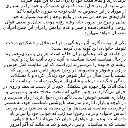
برمی‌دارند و تمام همت خود را برای نیل به این مهم صرف
می‌نمانید، این در حال است که زنان عشوه‌گر و خود آرا در بسیاری
از موراد در این خصوص به علت توجه به بیرون خانواده با کم
کاری‌های مواجه می‌شوند، در واقع توجه و اهمیت بسیار به خود
نمایی و تبرج در بیرون خانه رفته رفته موجب تحلیل و ضعف قوای
روحی و اخلاقی شده و صبر و عدم آرامش را برای این چنین افرادی
به دنبال خواهد می‌آورد
.
یکی از نویسندگان، تأثیر برهنگی را در اضمحلال و خشکیدن درخت
تنومند خانواده، این گونه بیان کرده است
:
در جامعه
ای که برهنگی بر آن حاکم است، هر زن و مردی، همواره
در حال مقایسه است؛ مقایسه ی آنچه دارد با آنچه ندارد؛ و آنچه
ریشه ی خانوده را می
سوزاند این است که این مقایسه آتش هوس را
در زن و شوهر و مخصوصاً در وجود شوهر دامن می
زند. زنی که
بیست یا سی سال در کنار شوهر خود زندگی کرده و با مشکلات
زندگی جنگیده و در غم و شادی او شریک بوده است، پیداست که
اندک اندک بهار چهره
اش شکفتگی خود را از دست می
دهد و روی در
خزان می
گذارد. در چنین حالی که سخت محتاج عشق و مهربانی و
وفاداری همسر خویش است، ناگهان زن جوان
تری از راه می
رسد و
در کوچه و بازار، اداره و مدرسه، با پوشش نامناسب خود، به همسر
او فرصت مقایسه
ای می
دهد؛ و این مقدمه
ای می
شود برای ویرانی
اساس خانواده و بر باد رفتن امید زَنی که جوانی خود را نیز بر باد
داده است؛ و همه ی خواهران جوان لابد می
دانند که هیچ جوانی
نیست که به میانسالی و پیری نرسد و لابد می
دانند که اگر امروز