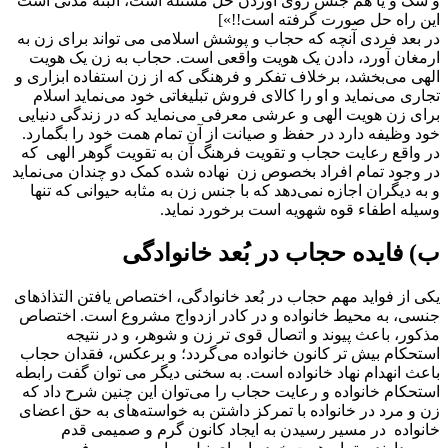
و سگ و یا هم جنس روی آوردن حل مسئله است، البته مدتی است
این راه حل صورت گرفته است!!»
[
در بعد فردی آنچه که حجاب و پوشش اسلامی می تواند برای زن به
ارمغان آورد، دادن یک هویت واقعی است. حجاب به زن یک هویت
الهی می‌بخشد، برخلاف تفکر و فرهنگی که از زن استفاده ابزاری و
تجاری می‌نماید و او را کالای فروش تبلیغاتی خود می‌نماید اسلام
برای زن هویت الهی و عرشی معرفی می‌نماید که در زندگی دنیایی
خود وظیفه دارد در حفظ و صیانت از آن تمام همت خود را بگمارد.
در واقع رعایت حجاب و تقویت فرهنگ آن به تقویت گوهر الهی که
در وجود تمام افراد بخصوص زن نهاده شده کمک دو چندان می‌نماید
و به دیگران اجازه نمی‌دهد که با جنس زن به مثابه حیوانی که تنها
وسیله اطفاء قوه شهویه است برخورد نماید.
ب) فایده‎ حجاب در بُعد خانوادگی
یکی از فواید مهم حجاب در بُعد خانوادگی، اختصاص یافتن التذاذهای
جنسی، به محیط خانواده و در کادر ازدواج مشروع است. اختصاص
مذکور، باعث پیوند و اتصال قوی تر زن و شوهر، و در نتیجه
استحکام بیش تر کانون خانواده می
گردد؛ و برعکس، فقدان حجاب
باعث انهدام نهاد خانواده است. به سخنی دیگر می توان گفت رابطه
استحکام خانواده و رعایت حجاب را می‌توان این چنین شرح داد که
زن و مرد در خانواده با تمرکز داشتن به خواسته‌های‌ به حق اعضای
خانواده در مسیر رسیدن به ایجاد کانون گرم و صمیمی قدم