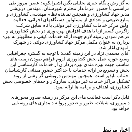
به گزارش پایگاه خبری تحلیلی نگین اشترانکوه : عصر امروز طی
مراسمی با حضور فرماندار محترم شهرستان، مهندس درویشی
مدیر جهاد کشاورزی و همچنین نماینده نظام مهندسی کشاورزی و
منابع طبیعی و تعدادی از مسئولین دستگاههای اجرائی، فعالیت
اولین مرکز خدمات کشاورزی غیر دولتی با نام سابق شرکت
زاگرس گستر ازنا با هدف افزایش بهره وری در بخش کشاورزی و
فراهم نمودن زمینه لازم جهت ارائه خدمات کیفی و مطلوبتر به بهره
بردارن به عنوان مکمل مرکز جهاد کشاورزی دولتی در شهرک
المهدی آغاز شد.
آقای محمدی نژاد در این زمینه گفت: با توجه به گستره جغرافیایی
وسیع حوزه عمل بخش کشاورزی لزوم فراهم نمودن زمینه های
مناسب جهت بهره مندی بهره برداران از خدمات کارشناسی این
بخش و تسریع در ارائه خدمات با حداکثر حضور میدانی کارشناسان
اجتناب ناپذیر است، همچنین مهندس درویشی گزارشی از روند
تشکیل مراکز خدمات غیر دولتی، سازوکار واحدهای خصوصی بخش
کشاورزی، اهداف و برنامه ها ارائه نمود.
قابل ذکر است فعالیت های این مرکز در زمینه صدور مجوزهای
دامپروری، شیلات، طیور و صدور پروانه دامداری های روستایی
خواهد بود.
اخبار مرتبط