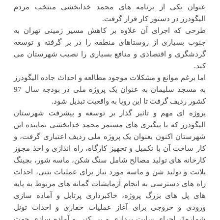
عنوان یکی از برنامه های محمد خدابخشی منتخب مردم
الیگودرز در دستور کار قرار گرفت.
طرحی که اجرای آن علاوه بر کاهش مسیر زمینی تهران به
جنوب بسیاری از روستاهای منطقه را در بر گرفته و توسعه
گردشگری و اقتصادی و منافع بسیاری را نصیب شهرستان می
کند.
اما برغم موانع و مشکلات موجود مطالعه و احداث جاده الیگودرز
به مسجد سلیمان به عنوان یک پروژه ملی در بودجه سال 97
کشور ردیف گرفت تا این رویا به واقعیت تبدیل شود.
پروژه ای مهم و تاثیر گذار بر توسعه و پیشرفت شهرستان
الیگودرز که با پیگیری های مستمر محمد خدابخشی نماینده این
شهرستان اکنون بعنوان یک پروژه ملی ردیف اعتباری گرفت، و
کار ساخت آن با تکمیل و تجهیز کارگاه، راه اندازی و اخذ مجوز
کارخانه های تولید مصالح شامل سنگ شکن، ماسه شور، بچینگ
پلانت و تولید شن و ماسه مورد نیاز برای عملیات بتنی، احداث
راه های دسترسی به انجام آزمایشات گمانه های مربوط به پایه
های پل های بزرگ پروژه، خاکبرداری پرتابل و آماده سازی
ورودی و خروجی برای آغاز عملیات حفاری و احداث تونل
شماره1، اجرای سایت برداری و پی کنی و آماده سازی جهت