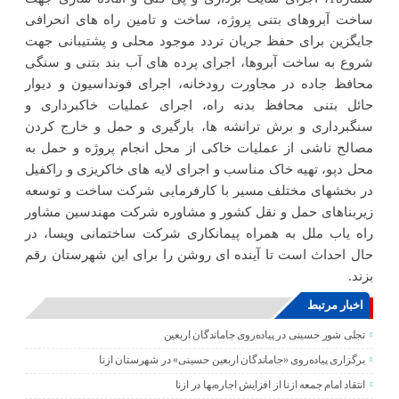
ساخت آبروهای بتنی پروژه، ساخت و تامین راه های انحرافی
جایگزین برای حفظ جریان تردد موجود محلی و پشتیبانی جهت
شروع به ساخت آبروها، اجرای پرده های آب بند بتنی و سنگی
محافظ جاده در مجاورت رودخانه، اجرای فونداسیون و دیوار
حائل بتنی محافظ بدنه راه، اجرای عملیات خاکبرداری و
سنگبرداری و برش ترانشه ها، بارگیری و حمل و خارج کردن
مصالح ناشی از عملیات خاکی از محل انجام پروژه و حمل به
محل دپو، تهیه خاک مناسب و اجرای لایه های خاکریزی و راکفیل
در بخشهای مختلف مسیر با کارفرمایی شرکت ساخت و توسعه
زیربناهای حمل و نقل کشور و مشاوره شرکت مهندسین مشاور
راه یاب ملل به همراه پیمانکاری شرکت ساختمانی ویسا، در
حال احداث است تا آینده ای روشن را برای این شهرستان رقم
بزند.
اخبار مرتبط
تجلی شور حسینی در پیاده‌روی جاماندگان اربعین
برگزاری پیاده‌روی «جاماندگان اربعین حسینی» در شهرستان ازنا
انتقاد امام جمعه ازنا از افزایش اجاره‌بها در ازنا