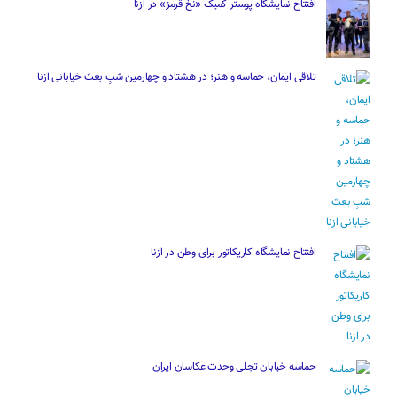
افتتاح نمایشگاه پوستر کمیک «نخ قرمز» در ازنا
تلاقی ایمان، حماسه و هنر؛ در هشتاد و چهارمین شبِ بعث خیابانی ازنا
افتتاح نمایشگاه کاریکاتور برای وطن در ازنا
حماسه خیابان تجلی وحدت عکاسان ایران