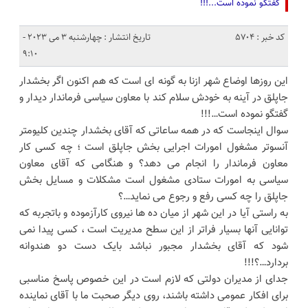
گفتگو نموده است...!!!
کد خبر : 5704
تاریخ انتشار : چهارشنبه 3 می 2023 -
9:10
این روزها اوضاع شهر ازنا به گونه ای است که هم اکنون اگر بخشدار
جاپلق در آینه به خودش سلام کند با معاون سیاسی فرماندار دیدار و
گفتگو نموده است…!!!
سوال اینجاست که در همه ساعاتی که آقای بخشدار چندین کلیومتر
آنسوتر مشغول امورات اجرایی بخش جاپلق است ؛ چه کسی کار
معاون فرماندار را انجام می دهد؟ و هنگامی که آقای معاون
سیاسی به امورات ستادی مشغول است مشکلات و مسایل بخش
جاپلق را چه کسی رفع و رجوع می نماید…؟
به راستی آیا در این شهر از میان ده ها نیروی کارآزموده و باتجربه که
توانایی آنها بسیار فراتر از این سطح مدیریت است ، کسی پیدا نمی
شود که آقای بخشدار مجبور نباشد بایک دست دو هندوانه
بردارد…؟!!!
جدای از مدیران دولتی که لازم است در این خصوص پاسخ مناسبی
برای افکار عمومی داشته باشند، روی دیگر صحبت ما با آقای نماینده