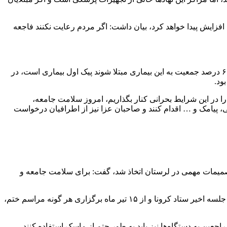
 افزایش پیدا خواهد کرد، بیان داشت: اگر مردم رعایت نکنند فاجعه
معاون استاندار لرستان در بخش دیگری از سخنان خود با بیان اینکه ما الان هنوز نگران پیک اول بیماری در استان هستیم، گفت: معمولاً اگر ۶۰ درصد جمعیت به این بیماری مبتلا شوند پیک اول بیماری است، در
ود.
ا در این شرایط بحرانی کنار بگذاریم، امروز سلامت جامعه،
ی، پیامک و … اقدام کنند و صاحبان عزا نیز از اطرافیان درخواست
 تصمیمات مهمی در لرستان اتخاذ شد، گفت: برای سلامت جامعه و
ثمینی با اشاره به اینکه استفاده از ماسک در اجتماعات کاملاً اجباری شده است، افزود: همچنین با توجه به شدت گرفتن بیماری در استان، در جلسه اخیر ستاد کرونا و از ۱۵ تیر ماه برگزاری هر گونه مراسم ختم،
 استفاده کنند، مراجعین به دستگاه‌ها نیز باید به طور حتم از ماسک استفاده کنند،