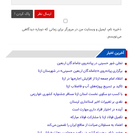
ارسال نظر
پاک کردن !
ذخیره نام، ایمیل و وبسایت من در مرورگر برای زمانی که دوباره دیدگاهی
می‌نویسم.
آخرین اخبار
تجلی شور حسینی در پیاده‌روی جاماندگان اربعین
برگزاری پیاده‌روی «جاماندگان اربعین حسینی» در شهرستان ازنا
انتقاد امام جمعه ازنا از افزایش اجاره‌بها در ازنا
تاکید بر تسریع پروژه‌های آب و فاضلاب ازنا
با کسب دو سکوی نخست استان ازنا مسافر جشنواره کشوری خوارزمی
نقدی بر تغییرات اخیر استانداری لرستان
آینده در اختیار افراد داری مهارت است
تکمیل فولاد ازنا با مشارکت فولاد مبارکه
اعتماد به مسئولان صیانت از منافع ایران را تضمین می‌کند
حضور شاعر برجسته کشور در یکصد و چهلمین بعثت خیابانی ازنا