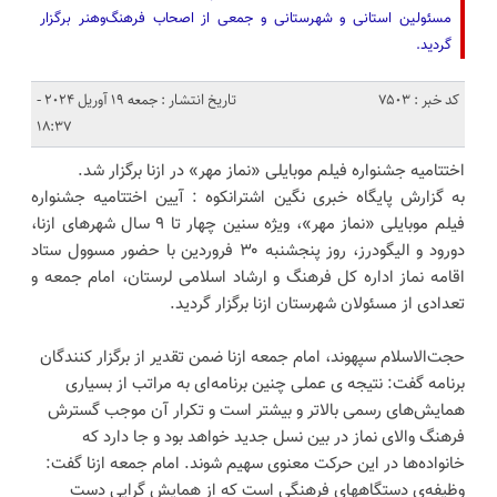
مسئولین استانی و شهرستانی و جمعی از اصحاب فرهنگ‌وهنر برگزار
گردید.
کد خبر : 7503
تاریخ انتشار : جمعه 19 آوریل 2024 -
18:37
اختتامیه جشنواره فیلم موبایلی «نماز مهر» در ازنا برگزار شد.
به گزارش پایگاه خبری نگین اشترانکوه : آیین اختتامیه جشنواره
فیلم موبایلی «نماز مهر»، ویژه سنین چهار تا ۹ سال شهرهای ازنا،
دورود و الیگودرز، روز پنجشنبه ۳۰ فروردین با حضور مسوول ستاد
اقامه نماز اداره کل فرهنگ و ارشاد اسلامی لرستان، امام جمعه و
تعدادی از مسئولان شهرستان ازنا برگزار گردید.
حجت‌الاسلام سپهوند، امام جمعه ازنا ضمن تقدیر از برگزار کنندگان
برنامه گفت: نتیجه ی عملی چنین برنامه‌ای به مراتب از بسیاری
همایش‌های رسمی بالاتر و بیشتر است و تکرار آن موجب گسترش
فرهنگ والای نماز در بین نسل جدید خواهد بود و جا دارد که
خانواده‌ها در این حرکت معنوی سهیم شوند. امام جمعه ازنا گفت:
وظیفه‌ی دستگاههای فرهنگی است که از همایش گرایی‌ دست