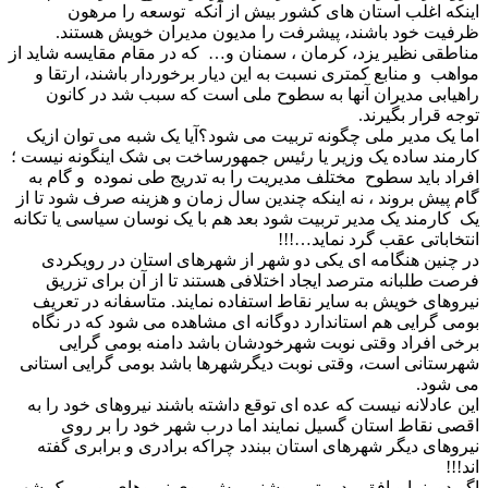
اینکه اغلب استان های کشور بیش از آنکه توسعه را مرهون
ظرفیت خود باشند، پیشرفت را مدیون مدیران خویش هستند.
مناطقی نظیر یزد، کرمان ، سمنان و… که در مقام مقایسه شاید از
مواهب و منابع کمتری نسبت به این دیار برخوردار باشند، ارتقا و
راهیابی مدیران آنها به سطوح ملی است که سبب شد در کانون
توجه قرار بگیرند.
اما یک مدیر ملی چگونه تربیت می شود؟آیا یک شبه می توان ازیک
کارمند ساده یک وزیر یا رئیس جمهورساخت بی شک اینگونه نیست ؛
افراد باید سطوح مختلف مدیریت را به تدریج طی نموده و گام به
گام پیش بروند ، نه اینکه چندین سال زمان و هزینه صرف شود تا از
یک کارمند یک مدیر تربیت شود بعد هم با یک نوسان سیاسی یا تکانه
انتخاباتی عقب گرد نماید…!!!
در چنین هنگامه ای یکی دو شهر از شهرهای استان در رویکردی
فرصت طلبانه مترصد ایجاد اختلافی هستند تا از آن برای تزریق
نیروهای خویش به سایر نقاط استفاده نمایند. متاسفانه در تعریف
بومی گرایی هم استاندارد دوگانه ای مشاهده می شود که در نگاه
برخی افراد وقتی نوبت شهرخودشان باشد دامنه بومی گرایی
شهرستانی است، وقتی نوبت دیگرشهرها باشد بومی گرایی استانی
می شود.
این عادلانه نیست که عده ای توقع داشته باشند نیروهای خود را به
اقصی نقاط استان گسیل نمایند اما درب شهر خود را بر روی
نیروهای دیگر شهرهای استان ببندد چراکه برادری و برابری گفته
اند!!!
اگر دورنما و افق مدیریتی روشنی پیش روی نیروهای بومی یک شهر