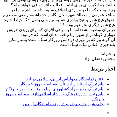
نباشد چه انگیزه ای برای ادامه فعالیت افراد باقی خواهد ماند؟
بعید نیست که ما در مواردی اختلاف سلیقه داشته باشیم اما در
منافع عمومی و مصالح شهرستان نگاه واحد داشته، راضی به تضییع
حقوق هیچ شهر و هیچ برادری هم‌نیستیم ولی بدون شک حیاط خلوت
هیچ شهر دیگری نخواهیم بود…!!!
در پایان توصیه مشفقانه ما به برخی آقایان که برای پریدن خویش
دیواری کوتاه تر از شهر ازنا نیافته اند آن است که فرمود:
آن گونه بپر که‌ پر نریزی در دامن روزگار سنگ است/ بسیار مکن
بلندخیزی افتادن نیک‌نام‌ننگ است
بااحترام
محسن دهقان نژاد
اخبار مرتبط
افتتاح نمایشگاه مدولباس ایرانی،اسلامی در ازنا
پیام تبریک استاندار لرستان به‌مناسبت روز خبرنگار
پیام تبریک مدیر جهاد کشاورزی ازنا به مناسبت روز خبرنگار
پیام رئیس اداره فرهنگ و ارشاد اسلامی ازنا به مناسبت روز
خبرنگار
تجلی شور حسینی در پیاده‌روی جاماندگان اربعین