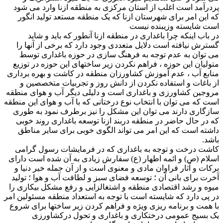
پردرآمد است اغلب از استان مرکزی به منطقه ازنا وارد می شود
که این امر برای شهرستان ازنا که یک منطقه مستعد تولید انگور
است شایسته وزیبنده نیست
در باب اینکه چرا باغداری در منطقه ازنا آنطور که باید و شاید
گسترش نیافته است دلایل متعددی وجود دارد که برخی از آنها را
می توان به عدم توجه به فرهنگ سازی در حوزه باغداری توسط
متولیان این حوزه ، فراهم نکردن زیر ساختهای این حوزه در توزیع
منابع آب ، عدم آموزش کشاورزان منطقه در کاشت و بهره برداری
از باغات و استفاده نکردن از دانش روز و تجربیات متخصصین و
مروجین کشاورزی و باغداری است و دلیلی دیگر آب و هوای منطقه
است که می توان با انتخاب نوع درختانی که با آب و هوای این منطقه
سازگاری دارند می توان این مشکل را نیز برطرف نمود به طوری
که در حال حاضر در منطقه دربند ازنا توسعه باغداری روند خوبی
داشته است که این امر می تواند الگوی خوبی برای سایر مناطق
باشد.
کاشت درخت و توجه به باغداری که در فرمایشات رسول گرامی
اسلام (ص) و ائمه اطهار (ع) سفارش زیادی به آن شده است دارای
برکات و آثار فراوان مادی و معنوی است و از آن جمله خیر دنیا و
آخرت برای بانی آن ؛ توسعه فضای سبز و لطافت آب و هوا ؛ تولید
میوه و رشد اقتصادی منطقه و اشتغالزایی و رفع مشکل بیکاری را
در پی دارد که شایسته است با توجه به استعداد منطقه مسئولین امر
با همت و برنامه ریزی ویژه و فراهم کردن زیر ساختها برای شروع
یک بسیج عمومی درختکاری و باغداری و تحول درکشاورزی