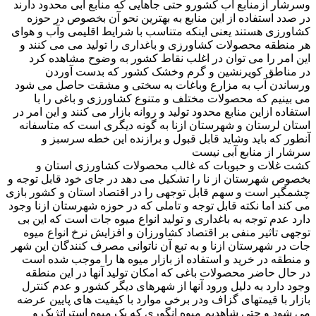
وسرشار ازمنابع آب کشورو حتی جاهایی که منابع آبی محدود دارند
در صدد استفاده از این منابع به بهترین نحو آن بخصوص در حوزه
کشاورزی هستند یعنی اینکه متناسب با شرایط اقلیمی وآب و هوای
هر منطقه محصولات کشاورزی و باغداری را تولید می می کنند و
این امر را می توان در اغلب نقاط کشور به وضوح مشاهده کرد
در مناطق کویرنشین و گرم وخشک کشور که بدست آوردن
ورساندن آب به مزارع وباغات به سختی و مشقت حاصل می شود
می بینیم که محصولات مختلف و متنوع کشاورزی و باغی را با
استفاده ازاین منابع محدود تولید و روانه بازار می کنند و این امر در
استان لرستان و شهرستان ازنا به گونه دیگری است که متاسفانه
آنطور که باید وشاید قابل قبول و برازنده این خطه سرسبز و
سرشار از منابع آبی نیست
کشت غلات و حبوبات که غالب محصولات کشاورزی استان و
بخصوص شهرستان از نا را تشکیل می دهد در جای خود قابل توجه و
چشمگیر است و سهم قابل توجهی را در اقتصاد استان و کشور بازی
می کند اما نکته قابل توجه و تاملی که در حوزه شهرستان ازنا وجود
دارد عدم توجه به باغداری و تولید انواع میوه جات است که این بی
توجهی تاثیر منفی بر اقتصاد کشاورزان و افزایش نرخ انواع میوه
جات در شهرستان ازنا و به تبع آن ناتوانی مصرف کنندگان این شهر
و منطقه در خرید و استفاده از بازار میوه ها را موجب شده است
در حال حاضر محصولات باغی که امکان تولید آنها در این منطقه
وجود دارد به دلیل ورود آنها از شهرهای دیگر کشور و عدم کنترل
بازار با قیمتهای گزاف ودر برخی موارد با کیفیت های پایین عرضه
می شود و حتی شاهدیم میوه انگوری که یک میوه استراتژیک و