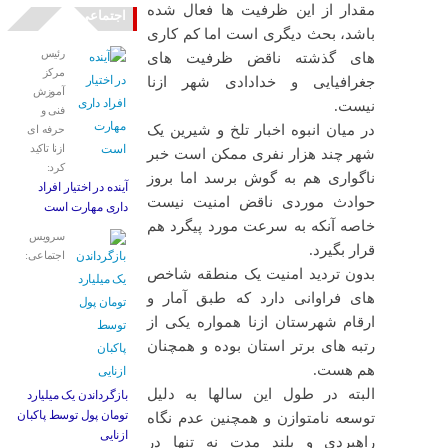
مقدار از این ظرفیت ها فعال شده
اجتماعی
باشد، بحث دیگری است اما کم کاری
رئیس
های گذشته ناقض ظرفیت های
مرکز
جغرافیایی و خدادادی شهر ازنا
آموزش
نیست.
فنی و
در میان انبوه اخبار تلخ و شیرین یک
حرفه ای
ازنا تاکید
شهر چند هزار نفری ممکن است خبر
کرد:
ناگواری هم به گوش برسد اما بروز
آینده در اختیار افراد
حوادث موردی ناقض امنیت نیست
داری مهارت است
خاصه آنکه به سرعت مورد پیگرد هم
سرویس
قرار بگیرد.
اجتماعی:
بدون تردید امنیت یک منطقه شاخص
های فراوانی دارد که طبق آمار و
ارقام شهرستان ازنا همواره یکی از
رتبه های برتر استان بوده و همچنان
هم هست.
البته در طول این سالها به دلیل
بازگرداندن یک میلیارد
تومان پول توسط پاکبان
توسعه نامتوازن و همچنین عدم نگاه
ازنایی
راهبردی و بلند مدت نه تنها در