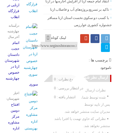
انتقاد امام جمعه ازنا از افزایش اجاره‌بها در ازنا
ازنایی در
تاکید بر تسریع پروژه‌های آب و فاضلاب ازنا
قرارگاه
انقلاب
با کسب دو سکوی نخست استان ازنا مسافر
جشنواره کشوری خوارزمی
درآستانه
چهارشنبه
آخر سال
لینک کوتاه
اتمام
حجت
دادستان
برچسب ها :
شهرستان
ازنا در
ناموجود
خصوص
ارسال نظر شما
چهارشنبه
مجموع نظرات : 0
‌سوری
در انتظار بررسی : 0
نظرات ارسال
اخبار
انتشار یافته : 0
شده توسط شما،
شهرستان:
پس از تایید توسط
افتتاح
دومین
مدیران سایت منتشر خواهد شد.
مرکز
نظراتی که حاوی تهمت یا افترا باشد
مشاوره
منتشر نخواهد شد.
اداره