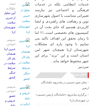
خدمات انتظامی بلکه در خدمات
امتداد
نیکوکاری
فرهنگی و اجتماعی نیز نیازمند
آیین تجلیل
تغییراتی متناسب با‌ اصول شهرسازی
از خیرین
نوین و رهیافت های راهبردی و ایضا
سلامت
کاربردی هستیم که جای بحث آن در
شهرستان
ازنا
کمیسیون های تخصصی است..!!! اما
تا زمان تحقق این اهداف تاکید می
سرویس
نماییم با وجود پاره ای مشکلات
اجتماعی:
خیرین ازنا
شهرستان ازنا همچنان شهر امن
همچنان
استان است و این “برند” برای این
پای کار
شهر محفوظ خواهد ماند.
سلامت در
سردبیر
شرایط
جنگی
اخبار مرتبط
کشور
تجلی شور حسینی در پیاده‌روی جاماندگان
سرویس
اربعین
اجتماعی:
برگزاری پیاده‌روی «جاماندگان اربعین حسینی»
حضور
در شهرستان ازنا
عروس و
داماد