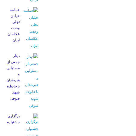
حماسه
خیابان
تجلی
وحدت
عکاسان
ایران
دیدار
جمعی از
مسئولین
و
هنرمندان
با خانواده
شهید
صوفی
برگزاری
جشنواره