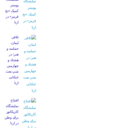
پوستر
کمیک «نخ
قرمز» در
ازنا
تلاقی
ایمان،
حماسه و
هنر؛ در
هشتاد و
چهارمین
شبِ بعث
خیابانی
ازنا
افتتاح
نمایشگاه
کاریکاتور
برای وطن
در ازنا