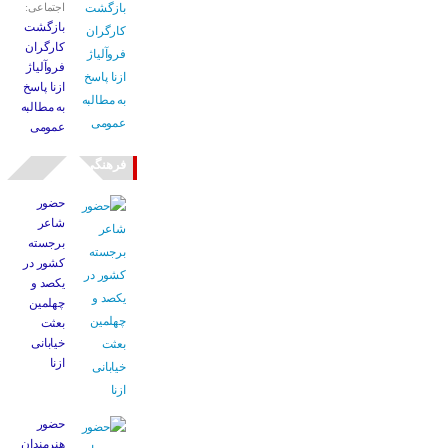
اجتماعی:
بازگشت
کارگران
فروآلیاژ
ازنا پاسخ
به مطالبه
عمومی
فرهنگی
حضور
شاعر
برجسته
کشور در
یکصد و
چهلمین
بعثت
خیابانی
ازنا
حضور
هنرمندان