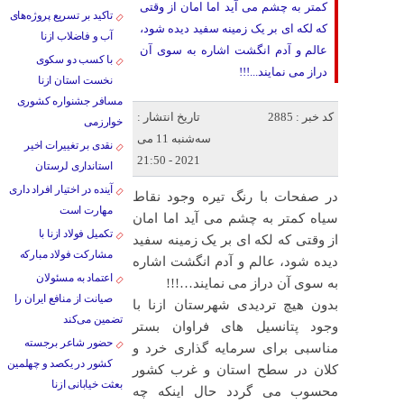
کمتر به چشم می آید اما امان از وقتی
تاکید بر تسریع پروژه‌های
که لکه ای بر یک زمینه سفید دیده شود،
آب و فاضلاب ازنا
عالم و آدم انگشت اشاره به سوی آن
با کسب دو سکوی
دراز می نمایند...!!!
نخست استان ازنا
مسافر جشنواره کشوری
کد خبر : 2885
تاریخ انتشار :
خوارزمی
سه‌شنبه 11 می
نقدی بر تغییرات اخیر
2021 - 21:50
استانداری لرستان
آینده در اختیار افراد داری
در صفحات با رنگ‌ تیره وجود نقاط
مهارت است
سیاه کمتر به چشم می آید اما امان
تکمیل فولاد ازنا با
از وقتی که لکه ای بر یک زمینه سفید
مشارکت فولاد مبارکه
دیده شود، عالم و آدم انگشت اشاره
اعتماد به مسئولان
به سوی آن دراز می نمایند…!!!
صیانت از منافع ایران را
بدون هیچ تردیدی شهرستان ازنا با
تضمین می‌کند
وجود پتانسیل های فراوان بستر
حضور شاعر برجسته
مناسبی برای سرمایه گذاری خرد و
کشور در یکصد و چهلمین
کلان در سطح استان و غرب کشور
بعثت خیابانی ازنا
محسوب می گردد حال اینکه چه