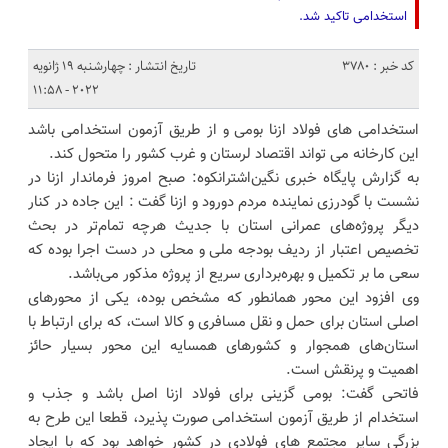
استخدامی تاکید شد.
کد خبر : 3780
تاریخ انتشار : چهارشنبه 19 ژانویه
2022 - 11:58
استخدامی های فولاد ازنا بومی و از طریق آزمون استخدامی باشد
این کارخانه می تواند اقتصاد لرستان و غرب کشور را متحول کند.
به گزارش پایگاه خبری نگین‌اشترانکوه: صبح امروز فرماندار ازنا در
نشست با گودرزی نماینده مردم دورود و ازنا گفت : این جاده در کنار
دیگر پروژه‌های عمرانی استان با جدیث هرچه تمام‌تر در بحث
تخصیص اعتبار از ردیف بودجه ملی و محلی در دست اجرا بوده که
سعی ما بر تکمیل و بهره‌برداری سریع از پروژه مذکور می‌باشد.
وی افزود این محور همانطور که مشخص بوده، یکی از محور‌های
اصلی استان برای حمل و نقل مسافری و کالا است، که برای ارتباط با
استان‌های همجوار و کشور‌های همسایه این محور بسیار حائز
اهمیت و پرنقش است.
فاتحی گفت: بومی گزینی برای فولاد ازنا اصل باشد و جذب و
استخدام از طریق آزمون استخدامی صورت پذیرد، قطعا این طرح به
بزرگی سایر مجتمع های فولادی در کشور خواهد بود که با ایجاد