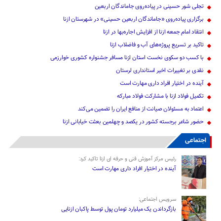
تجلی شور حسینی در پیاده‌روی جاماندگان اربعین
برگزاری پیاده‌روی «جاماندگان اربعین حسینی» در شهرستان ازنا
انتقاد امام جمعه ازنا از افزایش اجاره‌بها در ازنا
تاکید بر تسریع پروژه‌های آب و فاضلاب ازنا
با کسب دو سکوی نخست استان ازنا مسافر جشنواره کشوری خوارزمی
نقدی بر تغییرات اخیر استانداری لرستان
آینده در اختیار افراد داری مهارت است
تکمیل فولاد ازنا با مشارکت فولاد مبارکه
اعتماد به مسئولان صیانت از منافع ایران را تضمین می‌کند
حضور شاعر برجسته کشور در یکصد و چهلمین بعثت خیابانی ازنا
اجتماعی
رئیس مرکز آموزش فنی و حرفه ای ازنا تاکید کرد:
آینده در اختیار افراد داری مهارت است
سرویس اجتماعی:
بازگرداندن یک میلیارد تومان پول توسط پاکبان ازنایی