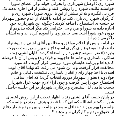
شهرداری ؛ اوضاع شهرداری را بحرانی خواند و از اعضای شورا
خواستند تکلیف شهردار را روشن کنند و بیشتر از این اجازه ندهند یک
فرد بی انگیزه و بلااثر بیشتر از این با آبروی شورا ، شهرداری و
کارگران شهرداری بازی کند. در ادامه با انتقاد از عدم حضور شهردار
در جلسه ی استیضاح ، اضافه کردند ؛ چگونه این شهردار به خود
اجازه داده به شورا و مردم بی احترامی کند مگر اینکه بپذیریم از
درون خود شورا اشخاصی خاطر وی را آسوده کرده اند و به ایشان
دلگرمی داده اند.
در ادامه و پس از اعلام موافق و مخالفین آقای لشنی زند پیشنهاد
دادند، ابتدا موضوع رای گیری استیضاح و تعیین سرپرست صورت
پذیرد (۵ نفر استیضاح شهردار را امضاء کردند آقایان لشنی زند ،
ساکی ، نامداری و خانم ها حاجیوند و فولادوند) و پس از آن با حوصله
کاندیداها و برنامه هایشان مورد بررسی قرار گیرند ، که مورد
مخالفت قرار گرفت. و با این شیوه می رفت که نهایتآ آقای ایوب
اسدی با اخذ چهار رای ( آقایان نامداری ، نیکبخت ،کیانی و خانم
فولادوند ) بعنوان شهردار دورود انتخاب گردد! که آقای ساکی
استیضاح خود را پس گرفت و چون آراء لازم جهت عزل شهردار
بدست نیامد ، لذا استیضاح و برکناری شهردار در این جلسه حاصل
نشد..
در پایان جلسه آقای لشنی زند با اظهار تعجب از این روش اعضای
شورا ، گفتند انشالله کسانی که با قصد و هدف آمدند در جلسه که
جلسه را بهم بریزند ؛ حداقل منبعد در جامعه و بین مردم شعار دفاع
از حقوق مردم و کارگران سر ندهند !!