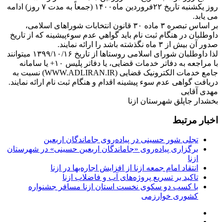
روز یکشنبه تاریخ ۲۲فروردین ماه۱۴۰۰ (جمعاً به مدت ۷ روز) ادامه
می یابد.
بر اساس تبصره ۳ ماده ۳۰ قانون انتخابات شوراهای اسلامی،
داوطلبان در هنگام ثبت نام باید گواهي عدم سوءپيشينه که از تاریخ
صدور آن بیش از ۳ ماه نگذشته باشد را ارائه نمایند.
لذا داوطلبان شورای اسلامی روستاها از تاریخ ۱۳۹۹/۱۰/۱۶ میتوانند
با مراجعه به دفاتر خدمات قضایی، یا دفاتر پلیس ۱۰+ یا سامانه
جامع خدمات الکترونیک قضایی (WWW.ADLIRAN.IR) نسبت به
دریافت گواهی عدم سوء پیشینه اقدام و هنگام ثبت نام ارائه نمایند.
مهدی آقایی
بخشدار جاپلق شهرستان ازنا
اخبار مرتبط
تجلی شور حسینی در پیاده‌روی جاماندگان اربعین
برگزاری پیاده‌روی «جاماندگان اربعین حسینی» در شهرستان
ازنا
انتقاد امام جمعه ازنا از افزایش اجاره‌بها در ازنا
تاکید بر تسریع پروژه‌های آب و فاضلاب ازنا
با کسب دو سکوی نخست استان ازنا مسافر جشنواره
کشوری خوارزمی