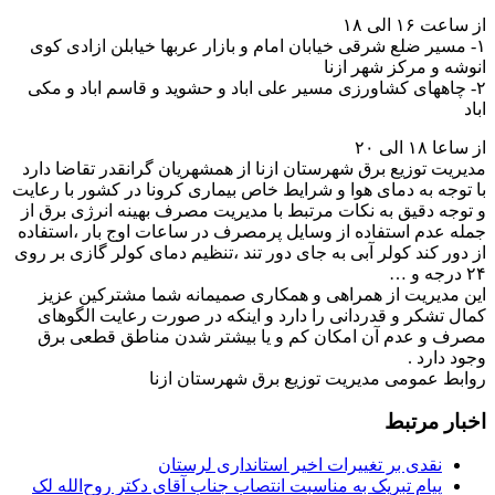
از ساعت ۱۶ الی ۱۸
۱- مسیر ضلع شرقی خیابان امام و بازار عربها خیابلن ازادی کوی
انوشه و مرکز شهر ازنا
۲- چاههای کشاورزی مسیر علی اباد و حشوید و قاسم اباد و مکی
اباد
از ساعا ۱۸ الی ۲۰
مدیریت توزیع برق شهرستان ازنا از همشهریان گرانقدر تقاضا دارد
با توجه به دمای هوا و شرایط خاص بیماری کرونا در کشور با رعایت
و توجه دقیق به نکات مرتبط با مدیریت مصرف بهینه انرژی برق از
جمله عدم استفاده از وسایل پرمصرف در ساعات اوج بار ،استفاده
از دور کند کولر آبی به جای دور تند ،تنظیم دمای کولر گازی بر روی
۲۴ درجه و …
این مدیریت از همراهی و همکاری صمیمانه شما مشترکین عزیز
کمال تشکر و قدردانی را دارد و اینکه در صورت رعایت الگوهای
مصرف و عدم آن امکان کم و یا بیشتر شدن مناطق قطعی برق
وجود دارد .
روابط عمومی مدیریت توزیع برق شهرستان ازنا
اخبار مرتبط
نقدی بر تغییرات اخیر استانداری لرستان
پیام تبریک به مناسبت انتصاب جناب آقای دکتر روح‌الله لک