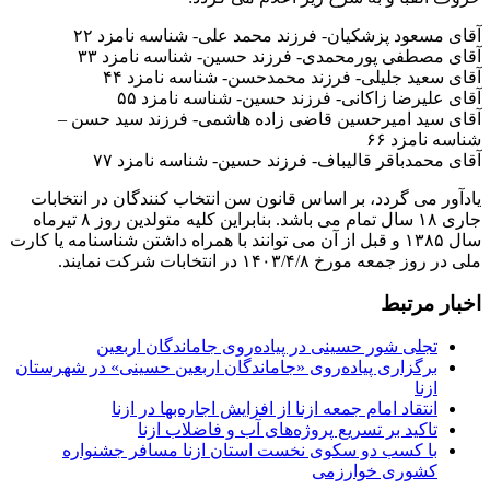
آقای مسعود پزشکیان- فرزند محمد علی- شناسه نامزد ۲۲
آقای مصطفی پورمحمدی- فرزند حسین- شناسه نامزد ۳۳
آقای سعید جلیلی- فرزند محمدحسن- شناسه نامزد ۴۴
آقای علیرضا زاکانی- فرزند حسین- شناسه نامزد ۵۵
آقای سید امیرحسین قاضی زاده هاشمی- فرزند سید حسن –
شناسه نامزد ۶۶
آقای محمدباقر قالیباف- فرزند حسین- شناسه نامزد ۷۷
یادآور می گردد، بر اساس قانون سن انتخاب کنندگان در انتخابات
جاری ۱۸ سال تمام می باشد. بنابراین کلیه متولدین روز ۸ تیرماه
سال ۱۳۸۵ و قبل از آن می توانند با همراه داشتن شناسنامه یا کارت
ملی در روز جمعه مورخ ۱۴۰۳/۴/۸ در انتخابات شرکت نمایند.
اخبار مرتبط
تجلی شور حسینی در پیاده‌روی جاماندگان اربعین
برگزاری پیاده‌روی «جاماندگان اربعین حسینی» در شهرستان
ازنا
انتقاد امام جمعه ازنا از افزایش اجاره‌بها در ازنا
تاکید بر تسریع پروژه‌های آب و فاضلاب ازنا
با کسب دو سکوی نخست استان ازنا مسافر جشنواره
کشوری خوارزمی