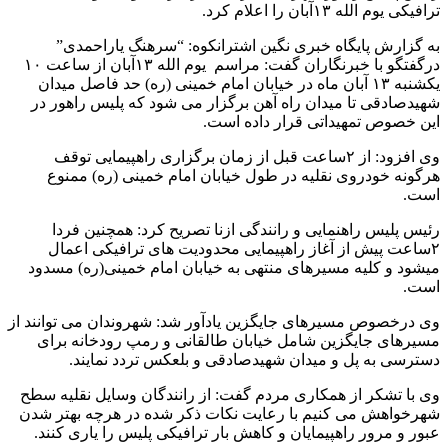
ترافیکی یوم الله ۱۳آبان را اعلام کرد.
به گزارش پایگاه خبری نگین اشترانکوه: “سرهنگ یاراحمدی”
درگفتگو با خبرنگاران گفت: مراسم یوم الله ۱۳آبان از ساعت ۱۰
یکشنبه ۱۳ آبان ماه در خیابان امام خمینی (ره) حد فاصل میدان
شهیدصادقی تا میدان راه آهن برگزار می شود که پلیس راهور در
این خصوص تمهیداتی قرار داده است.
وی افزود: از ۲ساعت قبل از زمان برگزاری راهپیمایی توقف
هرگونه خودروی نقلیه در طول خیابان امام خمینی (ره) ممنوع
است.
رئیس پلیس راهنمایی و رانندگی ازنا تصریح کرد: همچنین فردا
۲ساعت پیش از آغاز راهپیمایی محدودیت های ترافیکی اعمال
میشود و کلیه مسیرهای منتهی به خیابان امام خمینی(ره) مسدود
است.
وی درخصوص مسیرهای جایگزین یادآور شد: شهروندان می توانند از
مسیرهای جایگزین شامل خیابان طالقانی و رمپ رودخانه برای
دسترسی به پل و ميدان شهیدصادقی و بلعکس تردد نمایند.
وی با تشکر از همکاری مردم گفت: از رانندگان وسایل نقلیه سطح
شهرخواهش می کنیم با رعایت نکات ذکر شده در هرچه بهتر شدن
عبور و مرور راهپیمایان و کاهش بار ترافیکی پلیس را یاری کنند.