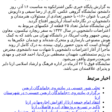
به گزارش پایگاه خبری نگین اشترانکوه به مناسبت ۱۶ آذر، روز
دانشجو، نمایشگاه گروهی عکس، کاری از رضا سیفی و داریوش
کرمی با عنوان «۱۶» با حضور تعدادی از مسئولان، هنرمندان و
دانشجویان، در نگارخانه استاد آریان‌پور افتتاح گردید.
این نمایشگاه شامل تعداد ۲۵ قطعه از عکسهای مربوط به
اعتراضات دانشجویی در سال ۱۳۳۲ به سفر ریچارد نیکسون، معاون
رییس جمهور وقت آمریکا، در دانشگاه تهران می باشد که به کمک
هوش مصنوعی بازسازی و متحرک شده‌اند و چیدمان عکس‌ها به
گونه‌ای است که بدون حضور راوی، بیننده، به درک کامل از روند
ماجرا از آغاز اعتراضات دانشجویی تا شهادت سه دانشجوی معترض
به رژیم ستمشاهی، شهیدان مصطفی بزرگ‌نیا، احمد قندچی و مهدی
شریعت‌رضوی واقف می‌شود.
نمایشگاه فوق تا ۲۲ آذرماه در اداره فرهنگ و ارشاد اسلامی ازنا دایر
و پذیرای علاقمندان می باشد.
اخبار مرتبط
تجلی شور حسینی در پیاده‌روی جاماندگان اربعین
برگزاری پیاده‌روی «جاماندگان اربعین حسینی» در شهرستان
ازنا
انتقاد امام جمعه ازنا از افزایش اجاره‌بها در ازنا
تاکید بر تسریع پروژه‌های آب و فاضلاب ازنا
با کسب دو سکوی نخست استان ازنا مسافر جشنواره