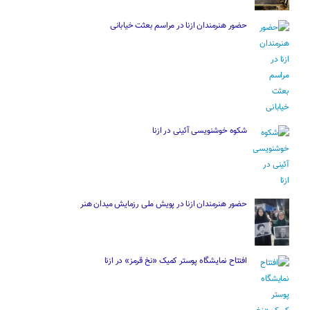
حضور هنرمندان ازنا در مراسم بعثت خیابانی
شکوه خوشنویسی آئینی در ازنا
حضور هنرمندان ازنا در پویش ملی رزمایش میدان هنر
افتتاح نمایشگاه پوستر کمیک «نخ قرمز» در ازنا