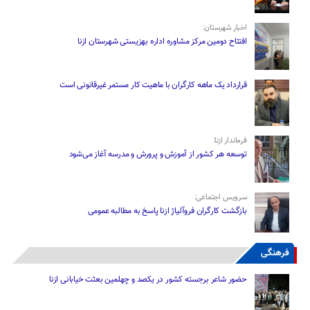
اخبار شهرستان:
افتتاح دومین مرکز مشاوره اداره بهزیستی شهرستان ازنا
قرارداد یک ماهه کارگران با ماهیت کار مستمر غیرقانونی است
فرماندار ازنا:
توسعه هر کشور از آموزش و پرورش و مدرسه آغاز می‌شود
سرویس اجتماعی:
بازگشت کارگران فروآلیاژ ازنا پاسخ به مطالبه عمومی
فرهنگی
حضور شاعر برجسته کشور در یکصد و چهلمین بعثت خیابانی ازنا