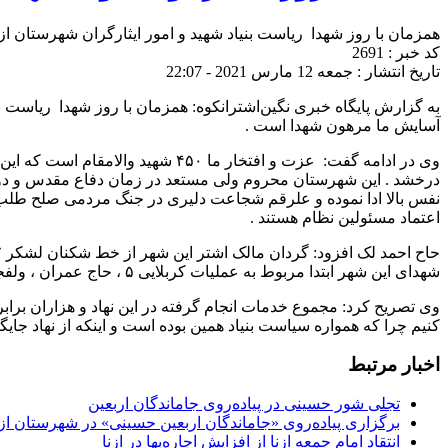
همزمان با روز شهدا ریاست بنیاد شهید و امور ایثارگران شهرستان 
کد خبر : 2691
تاریخ انتشار : جمعه 12 مارس 2021 - 22:07
به گزارش پایگاه خبری نگین‌اشترانکوه: همزمان با روز شهدا ریاست ب
آسایش ما مرهون شهدا است .
وی در ادامه گفت: عزت و افتخار م
نفس بالا ادا نموده و علرقم شجاعت دلیری در جنگ مردمی صلح طلب و 
اعتماد مسئولین نظام هستند .
شهدای این شهر ابتدا مربوط به عملیات کربلایی ۵ ، حاج عمران ، ولفجر مقدماتی و بیت المقدس است .
وی تصریح کرد: مجموع خدمات انجام گرفته در این نهاد و هزاران براب
کنیم چرا که همواره سیاست بنیاد همین بوده است و اینکه از نهاد جای
اخبار مرتبط
تجلی شور حسینی در پیاده‌روی جاماندگان اربعین
برگزاری پیاده‌روی «جاماندگان اربعین حسینی» در شهرستان ازن
انتقاد امام جمعه ازنا از افزایش اجاره‌بها در ازنا