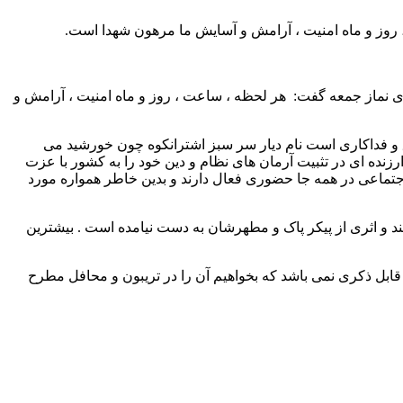
، روز و ماه امنیت ، آرامش و آسایش ما مرهون شهدا است.
های نماز جمعه گفت: هر لحظه ، ساعت ، روز و ماه امنیت ، آرامش و
ر و شهادت ، عشق و فداکاری است نام دیار سر سبز اشترانکوه چون خورشید می
 و دوران غربت ارزشها با تقدیم ۴۵۰ شهید ، ۹۰۰ جانباز و یکصد آزاده نقش ارزنده ای در تثبیت آرمان های نظام و دین خود را به کشور با عزت
اجتماعی در همه جا حضوری فعال دارند و بدین خاطر همواره مورد
بوالفضل بود که ۱۸ نفر از این عزیزان هنوز مفقودالاثر هستند و اثری از پیکر پاک و مطهرشان به دست نیامده است . بیشترین
 قابل ذکری نمی باشد که بخواهیم آن را در تریبون و محافل مطرح