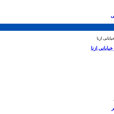
ی
ابانی ازنا
ر