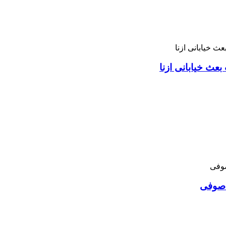
بعث خیابانی ازنا
د صوفی