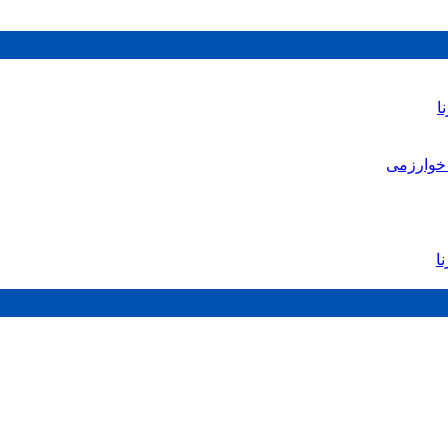
ا
خوارزمی
ا