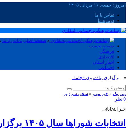
امروز : جمعه, ۱۶ مرداد , ۱۴۰۵
تماس با ما
درباره ما
x
صفحه اصلی
تماس با ما
م
صفحه نخست
فرهنگی
اقتصادی
اخبار استان
اجتماعی
برگزاری پیاده‌روی «جاماندگان اربعین _
تیتر یک
«
خبر مهم
«
سخن سردبیر
0 نظر
خبر انتخاباتی
انتخابات شوراها سال ۱۴۰۵ برگزار خواهد شد