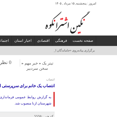
امروز : پنجشنبه, ۱۵ مرداد , ۱۴۰۵
صفحه نخست
فرهنگی
اقتصادی
اخبار استان
اجتما
برگزاری پیاده‌روی «جاماندگان اربعین حسینی» _
0 نظر
تیتر یک
«
خبر مهم
«
سخن سردبیر
انتصاب
انتصاب یک خانم برای سرپرستی ادا
به گزارش روابط عمومی فرمانداری ا
شهرستان ازنا منصوب شد.
کد خبر : 5559