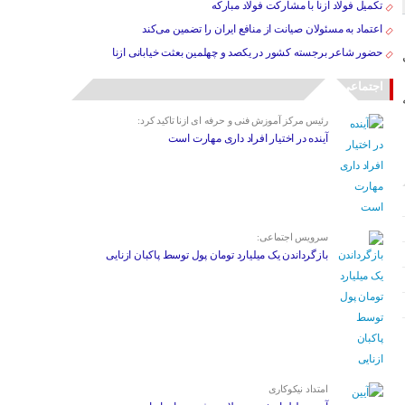
تکمیل فولاد ازنا با مشارکت فولاد مبارکه
اعتماد به مسئولان صیانت از منافع ایران را تضمین می‌کند
حضور شاعر برجسته کشور در یکصد و چهلمین بعثت خیابانی ازنا
اجتماعی
رئیس مرکز آموزش فنی و حرفه ای ازنا تاکید کرد:
آینده در اختیار افراد داری مهارت است
سرویس اجتماعی:
بازگرداندن یک میلیارد تومان پول توسط پاکبان ازنایی
امتداد نیکوکاری