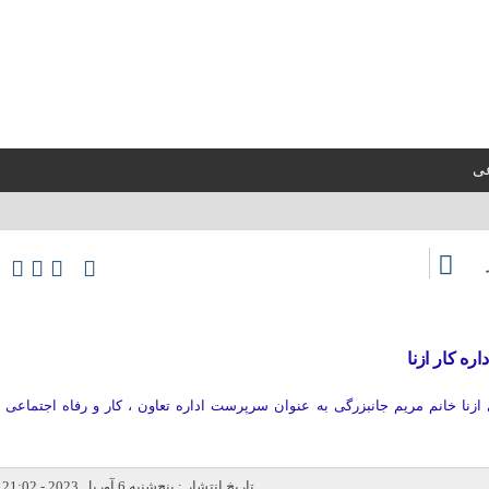
عی
ره کار ازنا
زنا خانم مریم جانبزرگی به عنوان سرپرست اداره تعاون ، کار و‌ رفاه اجتماعی
تاریخ انتشار : پنج‌شنبه 6 آوریل 2023 - 21:02