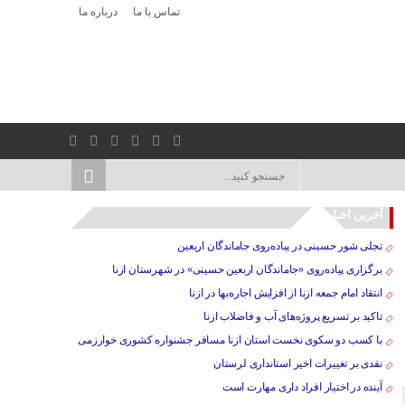
تماس با ما
درباره ما
آخرین اخبار
تجلی شور حسینی در پیاده‌روی جاماندگان اربعین
برگزاری پیاده‌روی «جاماندگان اربعین حسینی» در شهرستان ازنا
انتقاد امام جمعه ازنا از افزایش اجاره‌بها در ازنا
تاکید بر تسریع پروژه‌های آب و فاضلاب ازنا
با کسب دو سکوی نخست استان ازنا مسافر جشنواره کشوری خوارزمی
نقدی بر تغییرات اخیر استانداری لرستان
آینده در اختیار افراد داری مهارت است