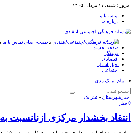
امروز : شنبه, ۱۷ مرداد , ۱۴۰۵
تماس با ما
درباره ما
x
صفحه اصلی
تماس با ما
م
صفحه نخست
فرهنگی
اقتصادی
اخبار استان
اجتماعی
پیام تبریک مدیر جهاد کشاورزی_
اخبارشهرستان
«
تیتر یک
0 نظر
انتقاد بخشدار مرکزی ازنا‌نسبت ب
متاسفانه عده ای این روزها زحمات شبانه روزی کادر درمان، تلاش های