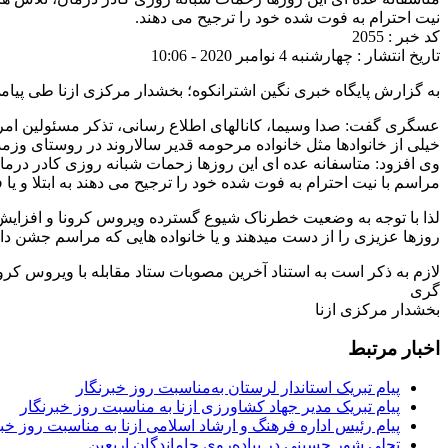
نیت احترام به فوت شده خود را ترجیح می دهند.
کد خبر : 2055
تاریخ انتشار : چهارشنبه 4 نوامبر 2020 - 10:06
به گزارش پایگاه خبری نگین اشترانکوه؛ بخشدار مرکزی ازنا طی پیام
عسگری گفت: صدا وسیما، کانالهای اطلاع رسانی، تذکر مسئولین امر
خیلی از خانوادها مثل خانواده مرحومه قدیر سالاروند در روستای وزمدر
وی افزود: متاسفانه عده ای این روزها زحمات شبانه روزی کادر درمان
مراسم با نیت احترام به فوت شده خود را ترجیح می دهند به ابتلا و ی
لذا با توجه به وضعیت خطرناک شیوع گسترده ویروس کرونا و افزایش تع
روزها عزیزی را از دست میدهند و یا خانواده هایی که مراسم جشن دار
لازم به ذکر است به استناد آخرین مصوبات ستاد مقابله با ویروس کرو
گری
بخشدار مرکزی ازنا
اخبار مرتبط
پیام تبریک استاندار لرستان به‌مناسبت روز خبرنگار
پیام تبریک مدیر جهاد کشاورزی ازنا به مناسبت روز خبرنگار
پیام رئیس اداره فرهنگ و ارشاد اسلامی ازنا به مناسبت روز خب
تجلی شور حسینی در پیاده‌روی جاماندگان اربعین