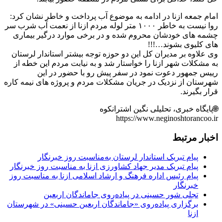
امام جمعه ازنا در ادامه به موضوع آب پرداخت و خاطر نشان کرد:
روا نیست به خاطر ۱۰۰۰ متر لوله مردم ازنا از نعمت آب شرب سر
چشمه های خودشان محروم شده و در برخی موارد درگیر بیماری
های کلیوی بشوند…!!!
وی علاوه بر مدیران کل این دو حوزه توجه بیشتر استاندار لرستان
به مشکلات شهر ازنا را خواستار شد و به نیابت مردم این خطه از
رییس جمهور دعوت نمود در سفر پیش رو با حضور در این
شهرستان از نزدیک در جریان مشکلات مردم و پروژه های نیمه کاره
قرار بگیرند.
🌐پایگاه خبری، تحلیلی نگین اشترانکوه
https://www.neginoshtorancoo.ir
اخبار مرتبط
پیام تبریک استاندار لرستان به‌مناسبت روز خبرنگار
پیام تبریک مدیر جهاد کشاورزی ازنا به مناسبت روز خبرنگار
پیام رئیس اداره فرهنگ و ارشاد اسلامی ازنا به مناسبت روز
خبرنگار
تجلی شور حسینی در پیاده‌روی جاماندگان اربعین
برگزاری پیاده‌روی «جاماندگان اربعین حسینی» در شهرستان
ازنا