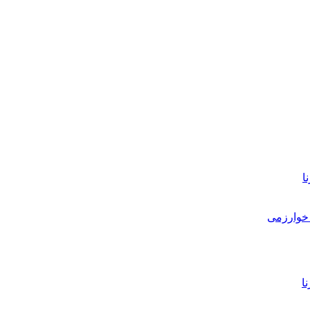
ا
خوارزمی
ا