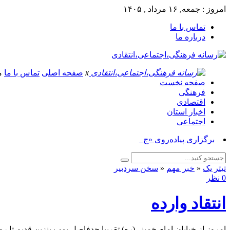
امروز : جمعه, ۱۶ مرداد , ۱۴۰۵
تماس با ما
درباره ما
x
صفحه اصلی
تماس با ما
م
صفحه نخست
فرهنگی
اقتصادی
اخبار استان
اجتماعی
برگزاری پیاده‌روی «جاماندگان ا_
تیتر یک
«
خبر مهم
«
سخن سردبیر
0 نظر
انتقاد وارده
امروز از خیابان امام خمینی(ره) تقریبا حدفاصل پمپ بنزین قدیم تا ر