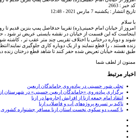
کد خبر : 2663
تاریخ انتشار : یکشنبه 7 مارس 2021 - 12:48
با سلام
امروز از خیابان امام خمینی(ره) تقریبا حدفاصل پمپ بنزین قدیم تا 
اینجاست که این قسمت از خیابان در نقشه بایستی عریض تر شود ، حال 
شوند و دوباره درختانی با اختلاف تقریبی چند متر عقب تر ، کاشته شوند
زنده هستند ، را قطع ننمایند و از یک دوباره کاری جلوگیری نمایند!
طبق نقشه خیابان تعریض شده حفر کنند تا شاهد قطع درختان زنده در سا
ممنون از لطف شما
اخبار مرتبط
تجلی شور حسینی در پیاده‌روی جاماندگان اربعین
برگزاری پیاده‌روی «جاماندگان اربعین حسینی» در شهرستان ازن
انتقاد امام جمعه ازنا از افزایش اجاره‌بها در ازنا
تاکید بر تسریع پروژه‌های آب و فاضلاب ازنا
با کسب دو سکوی نخست استان ازنا مسافر جشنواره کشوری 