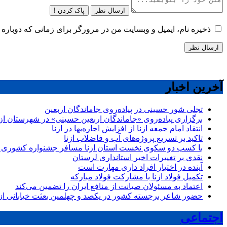
ارسال نظر
پاک کردن !
ذخیره نام، ایمیل و وبسایت من در مرورگر برای زمانی که دوباره 
آخرین اخبار
تجلی شور حسینی در پیاده‌روی جاماندگان اربعین
برگزاری پیاده‌روی «جاماندگان اربعین حسینی» در شهرستان ازن
انتقاد امام جمعه ازنا از افزایش اجاره‌بها در ازنا
تاکید بر تسریع پروژه‌های آب و فاضلاب ازنا
با کسب دو سکوی نخست استان ازنا مسافر جشنواره کشوری 
نقدی بر تغییرات اخیر استانداری لرستان
آینده در اختیار افراد داری مهارت است
تکمیل فولاد ازنا با مشارکت فولاد مبارکه
اعتماد به مسئولان صیانت از منافع ایران را تضمین می‌کند
حضور شاعر برجسته کشور در یکصد و چهلمین بعثت خیابانی ازن
اجتماعی