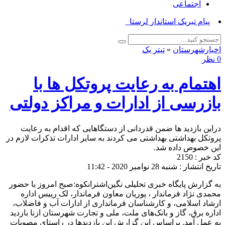
اجتماعی
پیام تبریک استاندار لرستان به‌م_
اخبارشهرستان
«
تیتر یک
0 نظر
اهتمام به رعایت پروتکل ها با
بازرسی از ادارات و مراکز دولتی
دراین بازدید ها ضمن قدردانی از دستگاهایی که اقدام به رعایت
پروتکل بهداشتی بهداشتی می کردند به سایر ادارات تذکرات لازم در
این خصوص داده شد.
کد خبر : 2150
تاریخ انتشار : شنبه 28 نوامبر 2020 - 11:42
به گزارش پایگاه خبری تحلیلی نگین‌اشترانکوه:صبح امروز با حضور
محمدی نژاد فرماندار ، پوریان معاون فرماندار، لک رییس اداره
ارشاد اسلامی، و کارشناسان فرمانداری از ادارات آب و فاضلاب،
اداره برق، گاز و بانک‌های ملت، ملی و تجارت شهرستان ازنا بازدید
به عمل آمد. براساس این گزارش این بازدیدها در راستای مصوبات