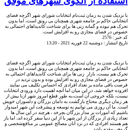
استفاده از الگوی شهرهای موفق
با نزدیک شدن به زمان ثبت‌نام انتخابات شورای شهر اگرچه فضای
انتخاباتی حاکم بر جامعه شهری همچنان بی رونق است، اما بدون
تحرک هم ‌نبوده و گمانه زنی ها برای شناخت کاندیداهای احتمالی به
خصوص در فضای مجازی رو به افزایش است.
کد خبر : 2576
تاریخ انتشار : دوشنبه 22 فوریه 2021 - 13:20
با نزدیک شدن به زمان ثبت‌نام انتخابات شورای شهر اگرچه فضای
انتخاباتی حاکم بر جامعه شهری همچنان بی رونق است، اما بدون
تحرک هم ‌نیست، بازار زنی ها برای شناخت کاندیداهای احتمالی به
خصوص در فضای مجازی رو به افزایش بوده و بدون تردید در
فرصت باقی مانده بر تعداد افرادی که احساس تکلیف می نمایند
افزوده خواهد شد، در این میان اما آنچه اهمیت دارد ورودی انتخابات
نیست، بلکه خروجی آن است،به طور قطع امروز شهر ازنا بیش از
هر زمان دیگری محتاج بازگشت به دامان بزرگان و دلسوزان خویش
است. ما آن روزی می توانیم به توسعه و پیشرفت این شهر امیدوار
باشیم که امورات بر مدار بزرگان بچرخد ، هرچند در این سال ها
تعداد زیادی از بزرگان از این شهر یا از این دنیا‌ سفر کرده اند، اما باز
هم هستند افرادی که در نزد آنان مصالح عمومی بر منافع‌شخصی و
گروهی مقدم باشد.