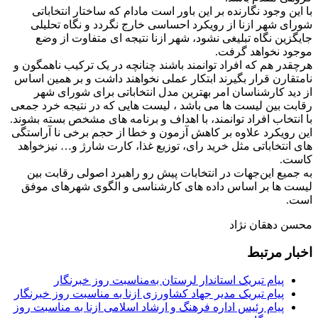
با این‌ وجود نگارنده بر این باور است مادام که ساختار انتخاباتی
شورای شهر ازنا از رویکرد احساسی خارج نگردد و نگاه تحلیلی
جایگزین نگاه تبلیغی نشود، شهر ازنا نتیجه ای متفاوت از وضع
موجود نخواهد گرفت.
هرچقدر هم که افراد توانمند باشند چنانچه در یک‌ ترکیب ناهمگون و
نامتقارن قرار بگیرند ابتکار عملی نخواهند داشت و بر همین اساس
از دید کارشناسان امر بهترین مدل انتخاباتی برای شورای شهر
رقابت بین لیست ها می باشد ، لیست هایی که در نتیجه خرد جمعی
با انتخاب افراد توانمند، با اهداف و برنامه های مشخص بسته بشوند.
این رویکرد علاوه بر کاهش آزمون و خطا از حجم برخی نا آراستگی
های انتخاباتی مثل خرید رای، توزیع غذا، کارت شارژ و… نیزخواهد
کاست.
به جمیع این‌جهات در انتخابات پیش رو راهبرد اصولی رقابت بین
لیست ها بر اساس داده های کارشناسی و الگوی شهرهای موفق
است.
محسن دهقان نژاد
اخبار مرتبط
پیام تبریک استاندار لرستان به‌مناسبت روز خبرنگار
پیام تبریک مدیر جهاد کشاورزی ازنا به مناسبت روز خبرنگار
پیام رئیس اداره فرهنگ و ارشاد اسلامی ازنا به مناسبت روز