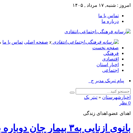
امروز : شنبه, ۱۷ مرداد , ۱۴۰۵
تماس با ما
درباره ما
x
صفحه اصلی
تماس با ما
م
صفحه نخست
فرهنگی
اقتصادی
اخبار استان
اجتماعی
پیام تبریک مدیر جهاد کشاورز_
اخبارشهرستان
«
تیتر یک
0 نظر
اهدای عضو،اهدای زندگی
بانوی ازنایی به۳ بیمار جان دوباره بخشید