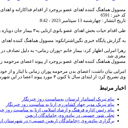
مسوول هماهنگ کننده اهدای عضو بروجرد از اقدام فداکارانه و اهدای اعضای مرحومه زمانی 
کد خبر : 6591
تاریخ انتشار : چهارشنبه 13 سپتامبر 2023 - 8:42
طی اقدام حیات بخش اهدای عضو بانوی ازنایی به۳ بیمار جان دوباره بخشید.
به گزارش پایگاه خبری نگین‌اشترانکوه: مسوول هماهنگ کننده اهدای عضو بروجرد از پیو
زهرا امرایی اظهار کرد: بیمار خانم «پوران زمانی» به دلیل تصادف د
مغزی شد.
مسوول هماهنگ کننده اهدای عضو بروجرد از پیوند اعضای مرحومه زمانی و جان بخشیدن به ۳ بیم
امرایی بیان داشت: اعضای بدن مرحومه پوران زمانی با ایثار و از خودگذشتگی خانواده و رضایت
وی تصریح کرد: از ابتدای سال تا کنون ۳ مورد پیوند اعضا در این شهرستان انجام گرفته است.
اخبار مرتبط
پیام تبریک استاندار لرستان به‌مناسبت روز خبرنگار
پیام تبریک مدیر جهاد کشاورزی ازنا به مناسبت روز خبرنگار
پیام رئیس اداره فرهنگ و ارشاد اسلامی ازنا به مناسبت روز خب
تجلی شور حسینی در پیاده‌روی جاماندگان اربعین
برگزاری پیاده‌روی «جاماندگان اربعین حسینی» در شهرستان ازن