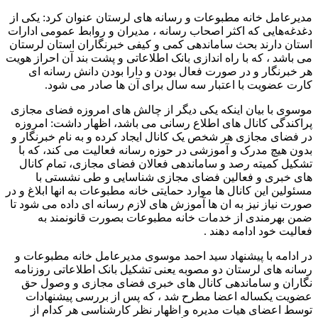
مدیرعامل خانه مطبوعات و رسانه های لرستان عنوان کرد: یکی از
دغدغه‌هایی که اکثر اصحاب رسانه ، مدیران و روابط عمومی ادارات
استان دارند بحث ساماندهی کمی و کیفی خبرنگاران استان لرستان
می باشد ، که با راه اندازی بانک اطلاعاتی و پشت بند آن احراز هویت
هر خبرنگار و در صورت فعال بودن و دارا بودن دانش رسانه ای
کارت عضویت با اعتبار سه سال برای آن ها صادر می شود.
موسوی با بیان اینکه یکی دیگر از چالش های امروزه فضای مجازی
پراکندگی کانال های اطلاع رسانی می باشد، اظهار داشت: امروزه
در فضای مجازی هر شخص یک کانال ایجاد کرده و به نام خبرنگار و
بدون هیچ مدرک و آموزشی در حوزه رسانه فعالیت می کند، که با
تشکیل کمیته رصد و ساماندهی فعالان فضای مجازی، تمام کانال
های خبری و فعالین فضای مجازی شناسایی و طی نشستی با
مسئولین این کانال ها موارد حمایتی خانه مطبوعات به انها ابلاغ و در
صورت نیاز نیز به ان ها آموزش های لازم رسانه ای داده می شود تا
ضمن بهرمندی از خدمات خانه مطبوعات بصورت قانونمند به
فعالیت خود ادامه دهند .
در ادامه با پیشنهاد سید احمد موسوی مدیرعامل خانه مطبوعات و
رسانه های لرستان دو مصوبه یعنی تشکیل بانک اطلاعاتی روزنامه
نگاران و ساماندهی کانال های خبری فضای مجازی و وصول حق
عضویت یکساله اعضا مطرح شد ، که پس از بررسی پیشنهادات
توسط اعضای هیات مدیره و اظهار نظر کارشناسی هر کدام از