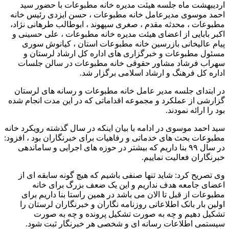
اردیبهشت ماه جلسه هیئت مدیره خانه مطبوعات با حضور سید
احمد موسوی مدیرعامل خانه مطبوعات ، حسن ایزدی رئیس خانه
مطبوعات ، محدثه مقدم ، صغری سپهوند ، ابوطالب طرهانی نژاد،
اکبر بابایی از اعضای هیئت مدیره خانه مطبوعات ، علی حسینی و
پیام عالیخانی بازرسین خانه مطبوعات استان ، کیانوش سوری
مسئول مطبوعات و خبرگزاری های اداره کل ارشاد لرستان و
سهراب فرشاد مشاور حقوقی خانه مطبوعات در سالن جلسات
اداره کل فرهنگ و ارشاد اسلامی برگزار شد.
در ابتدای جلسه مدیر عامل خانه مطبوعات و رسانه های لرستان
گزارشی از عملکرد و مجموعه اقداماتی که در این مدت انجام شده
بود را ارائه نمودند.
سید احمد موسوی در ادامه با بیان اینکه در سال گذشته رویکرد خانه
مطبوعات بحث های خدماتی و رفاهیات برای خبرنگاران بود ، افزود:
در سال ۹۹ بنا داریم که بیشتر در حوزه های اجرایی و ساماندهی
خبرنگاران فعالیت نماییم.
وی تصریح کرد: شاید تنها صنفی باشیم که هیچ گونه سابقه ای از
اعضای جامعه هدف نداریم و این یک ضعف بزرگ برای خانه
مطبوعات از قبل تا الان می باشد در همین راستا بنا داریم برای
اولین بار بانک اطلاعاتی روزنامه نگاران و خبرنگاران لرستان را
تشکیل دهیم و چه به صورت تشکیل پرونده و چه به صورت
سیستمی اطلاعات رسانه ای و شخصی هر خبرنگار ثبت شود.