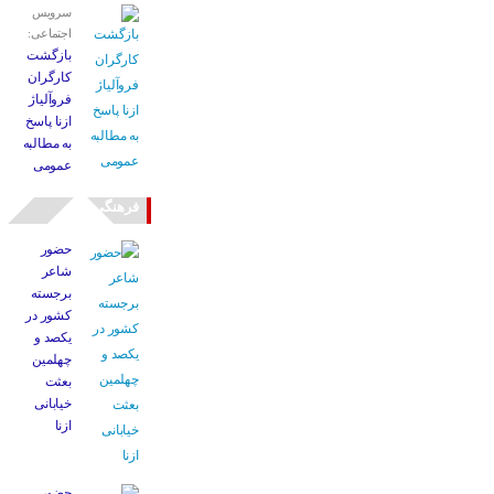
سرویس
اجتماعی:
بازگشت
کارگران
فروآلیاژ
ازنا پاسخ
به مطالبه
عمومی
فرهنگی
حضور
شاعر
برجسته
کشور در
یکصد و
چهلمین
بعثت
خیابانی
ازنا
حضور