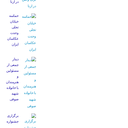
در ازنا
حماسه
خیابان
تجلی
وحدت
عکاسان
ایران
دیدار
جمعی از
مسئولین
و
هنرمندان
با خانواده
شهید
صوفی
برگزاری
جشنواره