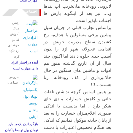
مهارت است
لایروبی رودخانه ها،تخریب آب بندها
اجتماعی
و…. نیز بعد از اینگونه بارش ها
اجتناب ناپذیر است.
رئیس
براساس تجارب قبلی در جریان سیل
مرکز
آموزش
پیشین برخی مسئولین با هدف‌به رخ
فنی و
کشیدن سطح مدیریت خویش، در
حرفه ای
‌اقدامی عجولانه شهر ازنا را بدون
ازنا تاکید
آسیب جدی جلوه دادند اما اکنون چند
کرد:
آینده در اختیار افراد
سال از آن تاریخ گذشته هنوز هم
داری مهارت است
ادوات و ماشین های سنگین در حال
خاک‌برداری از کف رودخانه ازنا
سرویس
اجتماعی:
هستند…!!!
بر همین اساس اگرچه نداشتن تلفات
جانی و کاهش خسارات مادی جای
شکر دارد ، اما بدنیست با اندکی
صبوری اعلام‌میزان خسارت را به بعد
از پایان حادثه موکول نماییم که اندکی
بازگرداندن یک میلیارد
بعد هنگام تخصیص اعتبارات با دست
تومان پول توسط پاکبان