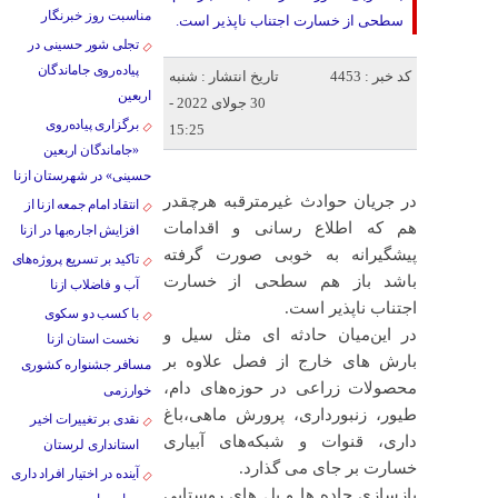
مناسبت روز خبرنگار
سطحی از خسارت اجتناب ناپذیر است.
تجلی شور حسینی در
پیاده‌روی جاماندگان
کد خبر : 4453
تاریخ انتشار : شنبه
اربعین
30 جولای 2022 -
برگزاری پیاده‌روی
15:25
«جاماندگان اربعین
حسینی» در شهرستان ازنا
در جریان حوادث غیرمترقبه هرچقدر
انتقاد امام جمعه ازنا از
هم که اطلاع رسانی و اقدامات
افزایش اجاره‌بها در ازنا
پیشگیرانه به خوبی صورت گرفته
تاکید بر تسریع پروژه‌های
باشد باز هم سطحی از خسارت
آب و فاضلاب ازنا
اجتناب ناپذیر است.
با کسب دو سکوی
در این‌میان حادثه ای مثل سیل و
نخست استان ازنا
بارش های خارج از فصل علاوه بر
مسافر جشنواره کشوری
محصولات زراعی در حوزه‌های دام،
خوارزمی
طیور، زنبورداری، پرورش ماهی،باغ
نقدی بر تغییرات اخیر
داری، قنوات و شبکه‌های آبیاری
استانداری لرستان
خسارت بر جای می گذارد.
آینده در اختیار افراد داری
بازسازی جاده ها و پل های روستایی