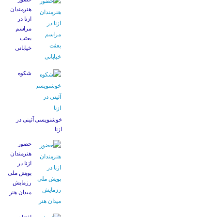
هنرمندان
ازنا در
مراسم
بعثت
خیابانی
شکوه
خوشنویسی آئینی در
ازنا
حضور
هنرمندان
ازنا در
پویش ملی
رزمایش
میدان هنر