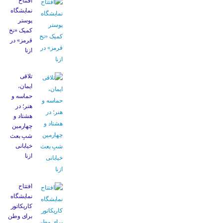
افتتاح
نمایشگاه
پوستر
کمیک «نخ
قرمز» در
ازنا
تلاقی
ایمان،
حماسه و
هنر؛ در
هشتاد و
چهارمین
شبِ بعث
خیابانی
ازنا
افتتاح
نمایشگاه
کاریکاتور
برای وطن