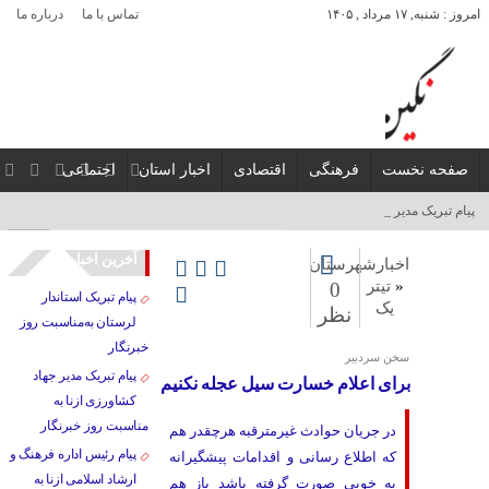
امروز : شنبه, ۱۷ مرداد , ۱۴۰۵
تماس با ما
درباره ما
صفحه نخست
فرهنگی
اقتصادی
اخبار استان
اجتماعی
پیام تبریک مدیر جهاد _
آخرین اخبار
اخبارشهرستان
«
تیتر
0
پیام تبریک استاندار
یک
نظر
لرستان به‌مناسبت روز
خبرنگار
سخن سردبیر
پیام تبریک مدیر جهاد
برای اعلام خسارت سیل عجله نکنیم
کشاورزی ازنا به
مناسبت روز خبرنگار
در جریان حوادث غیرمترقبه هرچقدر هم
پیام رئیس اداره فرهنگ و
که اطلاع رسانی و اقدامات پیشگیرانه
ارشاد اسلامی ازنا به
به خوبی صورت گرفته باشد باز هم