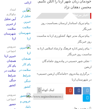
خودمان زبان شهر ازنا را الکن نکنیم.
ازنایی
محسن دهقان نژاد
امتداد
نیکوکاری
اخبار مرتبط
آیین تجلیل
پیام تبریک استاندار لرستان به‌مناسبت روز
از خیرین
سلامت
خبرنگار
شهرستان
پیام تبریک مدیر جهاد کشاورزی ازنا به مناسبت
ازنا
روز خبرنگار
سرویس
پیام رئیس اداره فرهنگ و ارشاد اسلامی ازنا به
اجتماعی:
مناسبت روز خبرنگار
خیرین ازنا
همچنان
تجلی شور حسینی در پیاده‌روی جاماندگان
پای کار
اربعین
سلامت در
برگزاری پیاده‌روی «جاماندگان اربعین حسینی»
شرایط
در شهرستان ازنا
جنگی
کشور
لینک کوتاه
سرویس
اجتماعی:
حضور
برچسب ها :