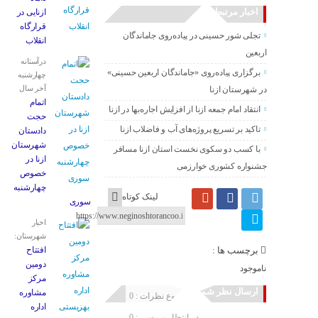
اخبار مرتبط
ازنایی در
قرارگاه
تجلی شور حسینی در پیاده‌روی جاماندگان
انقلاب
اربعین
درآستانه
برگزاری پیاده‌روی «جاماندگان اربعین حسینی»
چهارشنبه
آخر سال
در شهرستان ازنا
اتمام
انتقاد امام جمعه ازنا از افزایش اجاره‌بها در ازنا
حجت
تاکید بر تسریع پروژه‌های آب و فاضلاب ازنا
دادستان
شهرستان
با کسب دو سکوی نخست استان ازنا مسافر
ازنا در
جشنواره کشوری خوارزمی
خصوص
چهارشنبه
لینک کوتاه
‌سوری
اخبار
شهرستان:
برچسب ها :
افتتاح
دومین
ناموجود
مرکز
ارسال نظر شما
مشاوره
مجموع نظرات : 0
اداره
در انتظار بررسی : 0