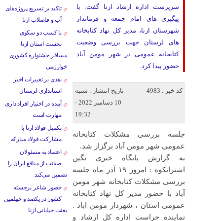
سرپرست اداره ارشاد ازنا گفت: با
تاکید بر تسریع پروژه‌های
پیگیری های امام جمعه و فرماندار
آب و فاضلاب ازنا
شهرستان ازنا، مدیر کل نهاد کتابخانه
با کسب دو سکوی
های لرستان جهت بررسی وضعیت
نخست استان ازنا
کتابخانه عمومی در شهر مومن آباد
مسافر جشنواره کشوری
حضور پیدا کرد.
خوارزمی
نقدی بر تغییرات اخیر
کد خبر : 4983
تاریخ انتشار : شنبه
استانداری لرستان
10 دسامبر 2022 -
آینده در اختیار افراد داری
19:32
مهارت است
تکمیل فولاد ازنا با
جلسه بررسی مشکلات کتابخانه
مشارکت فولاد مبارکه
عمومی شهر مومن آباد برگزار شد.
اعتماد به مسئولان
به گزارش پایگاه خبری نگین
صیانت از منافع ایران را
اشترانکوه : امروز ۱۹ آذر ماه جلسه
تضمین می‌کند
بررسی مشکلات کتابخانه شهر مومن
حضور شاعر برجسته
آباد با حضور مدیر کل نهاد کتابخانه
کشور در یکصد و چهلمین
عمومی استان ، شهردار مومن اباد .
بعثت خیابانی ازنا
نماینده حراست اداره کل ارشاد و