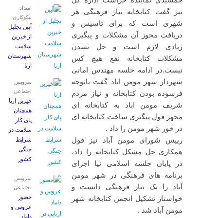
جمشیدی نماینده حراست اداره کل
امتداد
نیز گفت کتابخانه نیاز فرهنگی هر
نیکوکاری
شهری است که برای تاسیس و
آیین تجلیل
دریافت مجوز آن مشکلات و پیگیری
از خیرین
زیادی لازم است و حل نشدن
سلامت
شهرستان
مشکلات کتابخانه نفع هیچ کس
ازنا
نیست.در ادامه جلسه مهندس امانی
شهردار شهر مومن اباد گفت باتوجه
سرویس
اجتماعی:
فرسوده بودن کتابخانه و نیاز مردم
خیرین ازنا
شریف مومن اباد به کتابخانه ای
همچنان
مجهز قول پیگیری ساخت کتابخانه ای
پای کار
در خور شهر مومن را داد .
سلامت در
رییس شورای مومن آباد نیز قول
شرایط
جنگی
همکاری حل مشکل کتابخانه را داد،
کشور
در پایان جلسه اسلامی نیا اجرای
برنامه های فرهنگی در شهر مومن
سرویس
آباد را یک نیاز فرهنگی دانست و
اجتماعی:
حضور
خواستار تشکیل انجمن کتابخانه شهر
عروس و
مومن آباد شد .
داماد