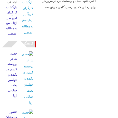
ذخیره نام، ایمیل و وبسایت من در مرورگر
اجتماعی:
برای زمانی که دوباره دیدگاهی می‌نویسم.
بازگشت
کارگران
فروآلیاژ
ازنا پاسخ
به مطالبه
عمومی
فرهنگی
حضور
شاعر
برجسته
کشور در
یکصد و
چهلمین
بعثت
خیابانی
ازنا
حضور
هنرمندان