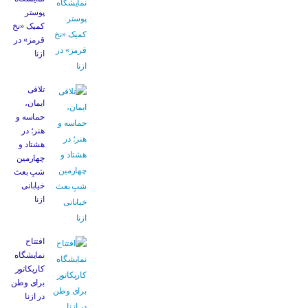
پوستر
کمیک «نخ
قرمز» در
ازنا
تلاقی
ایمان،
حماسه و
هنر؛ در
هشتاد و
چهارمین
شبِ بعث
خیابانی
ازنا
افتتاح
نمایشگاه
کاریکاتور
برای وطن
در ازنا