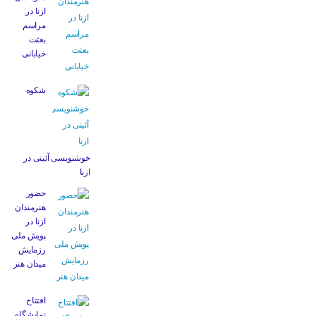
ازنا در
مراسم
بعثت
خیابانی
شکوه
خوشنویسی آئینی در
ازنا
حضور
هنرمندان
ازنا در
پویش ملی
رزمایش
میدان هنر
افتتاح
نمایشگاه