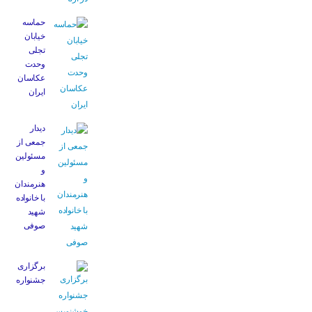
حماسه
خیابان
تجلی
وحدت
عکاسان
ایران
دیدار
جمعی از
مسئولین
و
هنرمندان
با خانواده
شهید
صوفی
برگزاری
جشنواره