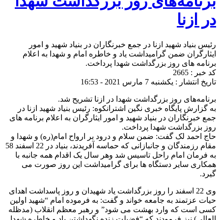
برنامه‌های روز بزرگداشت شهدا
در ازنا
رئیس بنیاد شهید ازنا در جمع خبرنگاران در بنیاد شهید و امور
ایثارگران ضمن گرامیداشت یاد و خاطره امام و شهدا به اعلام
برنامه های روز بزرگداشت شهدا پرداخت.
کد خبر : 2665
تاریخ انتشار : یکشنبه 7 مارس 2021 - 16:53
برنامه‌های روز بزرگداشت شهدا در ازنا تشریح شد.
به گزارش پایگاه خبری نگین اشترانکوه: رئیس بنیاد شهید ازنا در
جمع خبرنگاران در بنیاد شهید و امور ایثارگران به اعلام برنامه های
روز بزرگداشت شهدا پرداخت.
حاج احمد لک گفت: ضمن سلام و درود بر ارواح امام(ره) و شهدا و
مقام رزمندگان و جانبازانی که حماسه آفریدند، بنیاد در 22 اسفند 58
به فرمان امام راحل تاسیس شد وهر سال یک اقدام همه جانبه با
همکاری سایر دستگاه ها برای گرامیداشت این روز صورت می
گیرد.
وی 22 اسفند را روز بزرگداشت یاد شهیدان و روز پاسداشت اهدای
حیات عزتمند به جامعه خواند و گفت: به فرموده امام “شهید اولین
کسی است که وارد بهشت می شود” و رهبر معظم انقلاب (مدظله
العالی) نیز فرمودند که “فضیلت زنده نگهداشتن یاد و خاطره شهدا