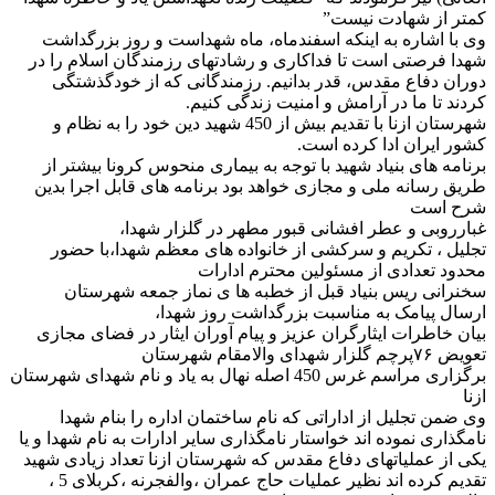
کمتر از شهادت نیست”
وی با اشاره به اینکه اسفندماه، ماه شهداست و روز بزرگداشت
شهدا فرصتی است تا فداکاری و رشادتهای رزمندگان اسلام را در
دوران دفاع مقدس، قدر بدانیم. رزمندگانی که از خودگذشتگی
کردند تا ما در آرامش و امنیت زندگی کنیم.
شهرستان ازنا با تقدیم بیش از 450 شهید دین خود را به نظام و
کشور ایران ادا کرده است.
برنامه های بنیاد شهید با توجه به بیماری منحوس کرونا بیشتر از
طریق رسانه ملی و مجازی خواهد بود برنامه های قابل اجرا بدین
شرح است
غبارروبی و عطر افشانی قبور مطهر در گلزار شهدا،
تجلیل ، تکریم و سرکشی از خانواده های معظم شهدا،با حضور
محدود تعدادی از مسئولین محترم ادارات
سخنرانی ریس بنیاد قبل از خطبه ها ی نماز جمعه شهرستان
ارسال پیامک به مناسبت بزرگداشت روز شهدا،
بیان خاطرات ایثارگران عزیز و پیام آوران ایثار در فضای مجازی
تعویض ۷۶پرچم گلزار شهدای والامقام شهرستان
برگزاری مراسم غرس 450 اصله نهال به یاد و نام شهدای شهرستان
ازنا
وی ضمن تجلیل از اداراتی که نام ساختمان اداره را بنام شهدا
نامگذاری نموده اند خواستار نامگذاری سایر ادارات به نام شهدا و یا
یکی از عملیاتهای دفاع مقدس که شهرستان ازنا تعداد زیادی شهید
تقدیم کرده اند نظیر عملیات حاج عمران ،والفجرنه ،کربلای 5 ،