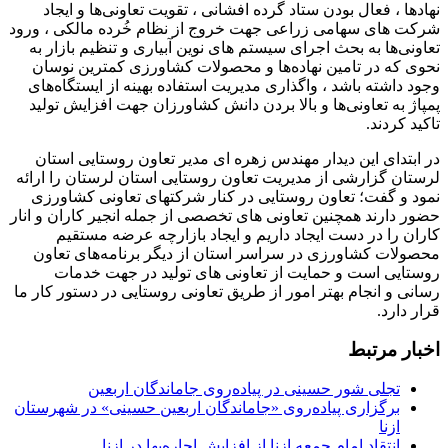
نهادها ، فعال بودن ستاد گرده افشانی ، تقویت تعاونی‌ها و ایجاد
شرکت های سهامی زراعی جهت خروج از نظام خُرده مالکی ، ورود
تعاونی‌ها به بحث اجرای سیستم های نوین آبیاری و تنظیم بازار به
نحوی که در تامین نهاده‌ها و محصولات کشاورزی کمترین نوسان
وجود داشته باشد ، واگذاری مدیریت استفاده بهینه از ایستگاه‌های
پمپاژ به تعاونی‌ها و بالا بردن دانش کشاورزان جهت افزایش تولید
تاکید کردند.
در ابتدای این دیدار مهندس زهره ای مدیر تعاون روستایی استان
لرستان گزارشی از مدیریت تعاون روستایی استان لرستان را ارائه
نمود و گفت؛ تعاون روستایی در کنار شرکتهای تعاونی کشاورزی
حضور دارند همچنین تعاونی های تخصصی از جمله انجیر کاران و انار
کاران را در دست ایجاد داریم و ایجاد بازارچه عرضه مستقیم
محصولات کشاورزی در سراسر استان از دیگر برنامه‌های تعاون
روستایی است و حمایت از تعاونی های تولید در جهت خدمات
رسانی و انجام بهتر امور از طریق تعاونی روستایی در دستور کار ما
قرار دارد.
اخبار مرتبط
تجلی شور حسینی در پیاده‌روی جاماندگان اربعین
برگزاری پیاده‌روی «جاماندگان اربعین حسینی» در شهرستان
ازنا
انتقاد امام جمعه ازنا از افزایش اجاره‌بها در ازنا