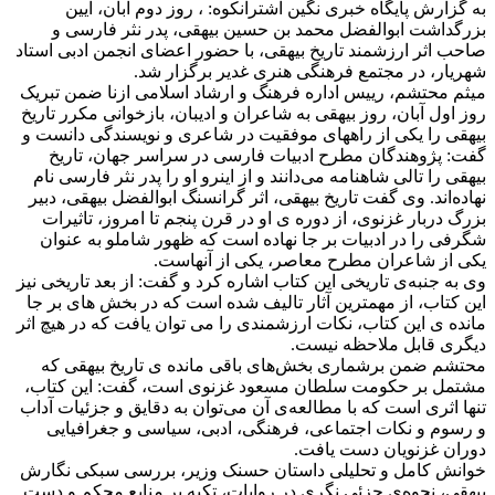
به گزارش پایگاه خبری نگین اشترانکوه: ، روز دوم آبان، آیین
بزرگداشت ابوالفضل محمد بن حسین بیهقی، پدر نثر فارسی و
صاحب اثر ارزشمند تاریخ بیهقی، با حضور اعضای انجمن ادبی استاد
شهریار، در مجتمع فرهنگی هنری غدیر برگزار شد.
میثم محتشم، رییس اداره فرهنگ و ارشاد اسلامی ازنا ضمن تبریک
روز اول آبان، روز بیهقی به شاعران و ادیبان، بازخوانی مکرر تاریخ
بیهقی را یکی از راههای موفقیت در شاعری و نویسندگی دانست و
گفت: پژوهندگان مطرح ادبیات فارسی در سراسر جهان، تاریخ
بیهقی را تالی شاهنامه می‌دانند و از اینرو او را پدر نثر فارسی نام
نهاده‌اند. وی گفت تاریخ بیهقی، اثر گرانسنگ ابوالفضل بیهقی، دبیر
بزرگ دربار غزنوی، از دوره ی او در قرن پنجم تا امروز، تاثیرات
شگرفی را در ادبیات بر جا نهاده است که ظهور شاملو به عنوان
یکی از شاعران مطرح معاصر، یکی از آنهاست.
وی به جنبه‌ی تاریخی این کتاب اشاره کرد و گفت: از بعد تاریخی نیز
این کتاب، از مهمترین آثار تالیف شده است که در بخش های بر جا
مانده ی این کتاب، نکات ارزشمندی را می توان یافت که در هیچ اثر
دیگری قابل ملاحظه نیست.
محتشم ضمن برشماری بخش‌های باقی مانده ی تاریخ بیهقی که
مشتمل بر حکومت سلطان مسعود غزنوی است، گفت: این کتاب،
تنها اثری است که با مطالعه‌ی آن می‌توان به دقایق و جزئیات آداب
و رسوم و نکات اجتماعی، فرهنگی، ادبی، سیاسی و جغرافیایی
دوران غزنویان دست یافت.
خوانش کامل و تحلیلی داستان حسنک وزیر، بررسی سبکی نگارش
بیهقی، نحوه‌ی جزئی نگری در روایات، تکیه بر منابع محکم و دست