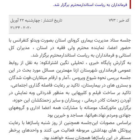
فرمانداران به ریاست استاندارمحترم برگزار شد.
کد خبر : 793
تاریخ انتشار : چهارشنبه 22 آوریل
2020 - 21:34
جلسه ستاد مدیریت بیماری کرونای استان بصورت ویدئو کنفرانس با
حضور اعضا، نماینده محترم ولی فقیه در استان ، مدیران کل
استانی و فرمانداران به ریاست استاندارمحترم برگزار شد.
به گزارش پایگاه خبری ، تحلیلی نگین اشترانکوه: به نقل از روابط
عمومی فرمانداری شهرستان ازنا مهمترین مسائل مورد بحث در این
جلسه بررسی نحوه شیوع ویروس ،آمار و ارقام مبتلایان،فوت شدگان
و بستری های در بیمارستان، تاکید بر رعایت فاصله گذاری اجتماعی،
تاکید بر ساخت فیلم و کلیپهایی به منظور قدردانی وبه نمایش در
آوردن زحمات کادر درمانی ، پرستاران و سایر زحمتکشان این حوزه،
برگزاری مانورکمک مومنانه با مشارکت همه اعضا اداری و گروههای
جهادی ومردم نهاد،هیاتها، مساجد و خیرین بود
براساس مصوبات این‌جلسه همچنین از روز شنبه پاساژها با رعایت
پروتکل های بهداشتی مربوطه فعالیت می کنند و واحدهای پرخطر
مستقر در این پاساژها همچنان بسته خواهند بود.