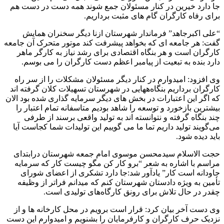
جا دارد خیرین در کنار مسئولان جمع شوند همه دست در دست هم
برای رفاه کارگران گام های مثبت برداریم.
“علی اکبرجاهد” فرماندار شهرستان ازنا دیگر سخنران همایش
گفت: هر جامعه ای که بخواهد پیشرفت کند موتور متحرک آن جامعه
کارگران است و هر بنگاه اقتصادی برای رشد نیاز به کارگر ماهر
دارد بنده به تبعیت از پیامبر اعظم دست کارگران را می بوسم.
وی افزود: امیدوارم در کنار دیگر مسئولان مشکلات را از سر راه
کارگران برداریم بنگاه‌ههایی در شهرستان تسهیلات کلان گرفته اند
که اگر این اعتبارات در بخش های دیگر سرمایه گذاری شده بود الان
بیشترین بازخورد و توسعه را شاهد بودیم متاسفانه تمام اعتبار را
چند بنگاه گرفته و نتوانسته اند به تولید واقعی برسند از طرفی
می‌گویند تولید داریم تما ما می گوییم این تولیدات شما کجاست آیا
باید دیده شود.
حجت الاسلام سیدمحسن موسوی امام جمعه شهرستان درابتدای
مراسم با اشاره به شعر “برو ‌کار کن مگو چیست کار که سرمایه
جاودانه است کار” یادآور شد:جا دارد تشکری از اعضای شورای
تأمین به ویژه دادستان شهرستان کنم که میدانم فراتر از وظیفه
چقدر در حال تلاش برای رونق کارگاه‌های تولیدی است.
وی دست آخر بیان کرد: قرار است برویم در محل کارخانه ها و از
نزدیک حرف کارگران و کارفرمایان را بشنویم و امیدوارم این دست