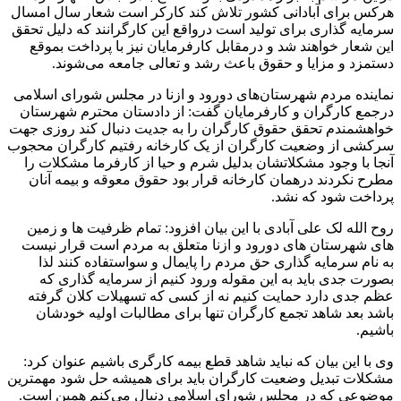
هرکس برای آبادانی کشور تلاش کند کارکر است شعار سال امسال
سرمایه گذاری برای تولید است درواقع این کارگرانند که دلیل تحقق
این شعار خواهند شد و درمقابل کارفرمایان نیز با پرداخت بموقع
دستمزد و مزایا و حقوق باعث رشد و تعالی جامعه می‌شوند.
نماینده مردم شهرستان‌های دورود و ازنا در مجلس شورای اسلامی
درجمع کارگران و کارفرمایان گفت: از دادستان محترم شهرستان
خواهشمندم تحقق حقوق کارگران را به جدیت دنبال کند روزی جهت
سرکشی از وضعیت کارگران از یک کارخانه رفتیم کارگران محجوب
آنجا با وجود مشکلاتشان بدلیل شرم و حیا از کارفرما مشکلات را
مطرح نکردند درهمان کارخانه قرار بود حقوق معوقه و بیمه آنان
پرداخت شود که نشد.
روح الله لک علی آبادی با این بیان افزود: تمام ظرفیت ها و زمین
های شهرستان های دورود و ازنا متعلق به مردم است قرار نیست
به نام سرمایه گذاری حق مردم را پایمال و سواستفاده کنند لذا
بصورت جدی باید به این مقوله ورود کنیم از سرمایه گذاری که
عظم جدی دارد حمایت کنیم نه از کسی که تسهیلات کلان گرفته
باشد بعد شاهد تجمع کارگران تنها برای مطالبات اولیه خودشان
باشیم.
وی با این بیان که نباید شاهد قطع بیمه کارگری باشیم عنوان کرد:
مشکلات تبدیل وضعیت کارگران باید برای همیشه حل شود مهمترین
موضوعی که در مجلس شورای اسلامی دنبال می‌کنم همین است.