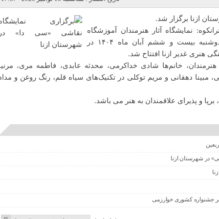
ان ازنا برگزار شد.
انکوه: نمایشگاه آثار هنرمندان آموزشگاه
هنری «سی دا» الیگودرز، روز دوشنبه بیست و ششم آبان ماه ۱۴۰۴ در
نگی هنری غدیر ازنا افتتاح شد.
مایشگاه تعداد ۳۵ اثر از هنرمندان، خانم‌ها شادی خداکرمی، محدثه عابدی، فاطمه مری، مرنیا
مبینا دهقانی و مریم‌ توکلی در تکنیک‌های سیاه قلم‌، رنگ روغن و مداد
، برپا و پذیرای علاقمندان به هنر می باشد.
ربعین
نی» در شهرستان ازنا
زنا
ر جشنواره کشوری خوارزمی