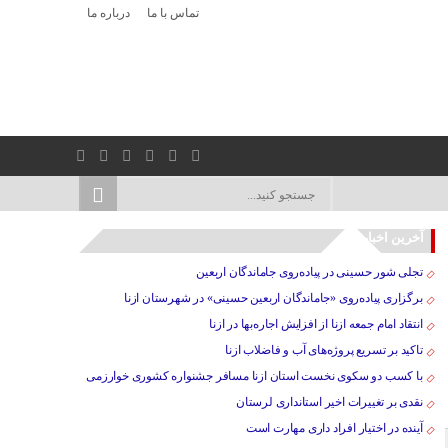
تماس با ما
درباره ما
آخرین اخبار
تجلی شور حسینی در پیاده‌روی جاماندگان اربعین
برگزاری پیاده‌روی «جاماندگان اربعین حسینی» در شهرستان ازنا
انتقاد امام جمعه ازنا از افزایش اجاره‌بها در ازنا
تاکید بر تسریع پروژه‌های آب و فاضلاب ازنا
با کسب دو سکوی نخست استان ازنا مسافر جشنواره کشوری خوارزمی
نقدی بر تغییرات اخیر استانداری لرستان
آینده در اختیار افراد داری مهارت است