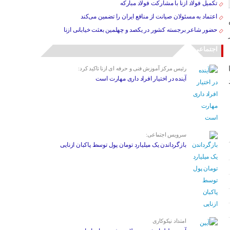
تکمیل فولاد ازنا با مشارکت فولاد مبارکه
اعتماد به مسئولان صیانت از منافع ایران را تضمین می‌کند
حضور شاعر برجسته کشور در یکصد و چهلمین بعثت خیابانی ازنا
اجتماعی
رئیس مرکز آموزش فنی و حرفه ای ازنا تاکید کرد:
آینده در اختیار افراد داری مهارت است
سرویس اجتماعی:
بازگرداندن یک میلیارد تومان پول توسط پاکبان ازنایی
امتداد نیکوکاری