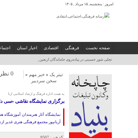
امروز : پنجشنبه, ۱۵ مرداد , ۱۴۰۵
صفحه نخست
فرهنگی
اقتصادی
اخبار استان
اجتما
برگز_
0 نظر
تیتر یک
«
خبر مهم
«
سخن سردبیر
به همت اداره فرهنگ و ارشاد اسلامی ازنا
برگزاری نمایشگاه نقاشی «سی دا»
آریانپور مجتمع فرهنگی هنری غدیر ازنا
کد خبر : 9507