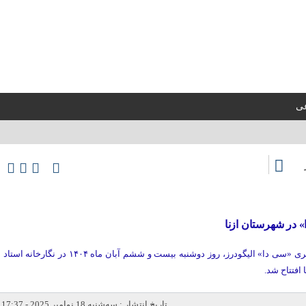
عی
 در شهرستان ازنا
نمایشگاه آثار هنرمندان آموزشگاه هنری «سی دا» الیگودرز، روز دوشنبه بیست و ششم آبان ماه ۱۴۰۴ در نگارخانه استاد
 افتتاح شد.
تاریخ انتشار : سه‌شنبه 18 نوامبر 2025 - 17:37