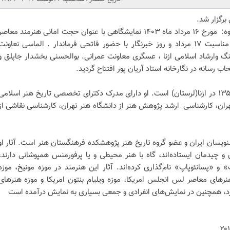
برگزار شد.
به گزارش پایگاه خبری نگین اشترانکوه: مورخ ۱۶ مرداد ماه ۱۴۰۳ نمایشگاهی با عنوان حجت امانی هنرمند معاص
از نگاه مطبوعات ایران و جهان به مناسبت ۱۷ مرداد و روز خبرنگار با حضور فاتحی فرماندار . الماسی نعاونت
گ وارشاد اسلامی ازنا ، عسگری معاونت عمرانی. بوالحسنی بخشدار جاپلق و
 رسانه در نگارخانه استاد آریان پور افتتاح گردید.
حجت امانی، هنرمند نقاش متولد ۱۳۵۷ در ازنا(لرستان) است. او دارای مدرک دکترای تخصصی تاریخ هنر اسلامی
تهران، کارشناسی ارشد پژوهش هنر از دانشگاه هنر تهران، کارشناسی نقاشی از
یسان ایران و عضو گروه تاریخ هنر پژوهشکده فرهنگستان هنر است. آثار او
 چیدمان ایستاده‌اند، گاه با هنر محیطی و یا پرفورمنس همپوشانی دارند،
«پسانئوپاپ» نام‌گذاری کرده‌اند. آثار این هنرمند در موزه مونیخ، موزه
رهای معاصر لس انجلس امریکا، موزه ویلیام بنتون امریکا و موزه هنرهای
د، همچنین در نمایش‌های انفرادی و جمعی بسیاری به نمایش درآمده است