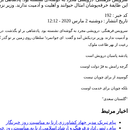
این طایفهٔ خرقه‌پوشان امثال حیوانند و اهلیت و آدمیت ندارند. وزیر
کد خبر : 192
تاریخ انتشار : دوشنبه 2 مارس 2020 - 12:12
سرویس فرهنگی: درویشی مجرد به گوشه‌ای نشسته بود. پادشاهی بر او بگذشت. درویش
و آدمیت ندارند. وزیر نزدیکش آمد و گفت: ای جوانمرد! سلطان روی زمین بر تو گذر 
رعیت از بهر طاعت ملوک.
پادشه پاسبان درویش است
گرچه رامش به فرّ دولت اوست
گوسپند از برای چوپان نیست
بلکه چوپان برای خدمت اوست
“گلستان سعدی”
اخبار مرتبط
پیام تبریک مدیر جهاد کشاورزی ازنا به مناسبت روز خبرنگار
پیام رئیس اداره فرهنگ و ارشاد اسلامی ازنا به مناسبت روز خب