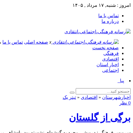
امروز : شنبه, ۱۷ مرداد , ۱۴۰۵
تماس با ما
درباره ما
x
صفحه اصلی
تماس با ما
م
صفحه نخست
فرهنگی
اقتصادی
اخبار استان
اجتماعی
پیام رئیس اداره ف_
اخبارشهرستان
«
اقتصادی
«
تیتر یک
0 نظر
برگی از گلستان
سرویس فرهنگی: درویشی مجرد به گوشه‌ای نشسته بود. پادشاهی بر ا