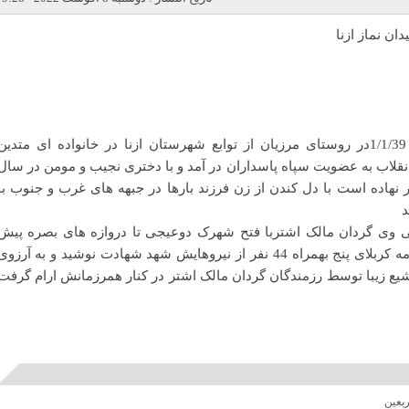
ن نماز ازنا
شهید حبیب ا…شفیعی در تاریخ 1/1/39در روستای مرزیان از توابع شهرستان ازنا در خانواده ای متدین
انقلاب به عضویت سپاه پاسداران در آمد و با دختری نجیب و مومن در سال
 3فرزند به یادگار نهاده است با دل کندن از زن فرزند بارها در جبهه های غرب و جنوب با
د
هی وی گردان مالک اشتربا فتح شهرک دوعیجی تا دروازه های بصره پیش
رفت پس از رشادت فراوان در ادامه کربلای پنج بهمراه 44 نفر از نیروهایش شهد شهادت نوشید و به آرزو
یع زیبا توسط رزمندگان گردان مالک اشتر در کنار همرزمانش ارام گرفت
ربعین