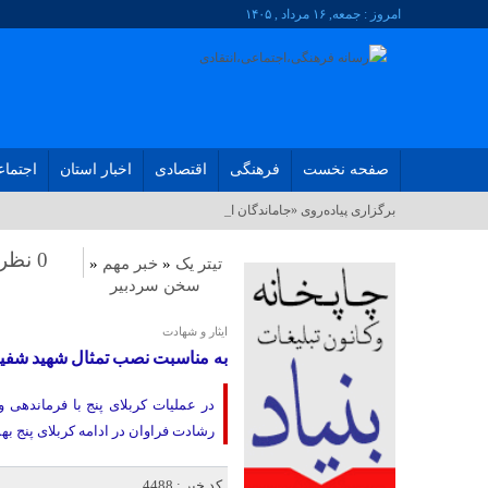
امروز : جمعه, ۱۶ مرداد , ۱۴۰۵
صفحه نخست
فرهنگی
اقتصادی
اخبار استان
اجتما
برگزاری پیاده‌روی «جاماندگان اربعین حسینی» _
0 نظر
تیتر یک
«
خبر مهم
«
سخن سردبیر
ایثار و‌ شهادت
به مناسبت نصب تمثال شهید شفیع
در عملیات کربلای پنج با فرماندهی
رشادت فراوان در ادامه کربلای پنج بهمراه 44 نفر از نیروهایش شهد شهادت نوشید و به آرزوی دیر
کد خبر : 4488