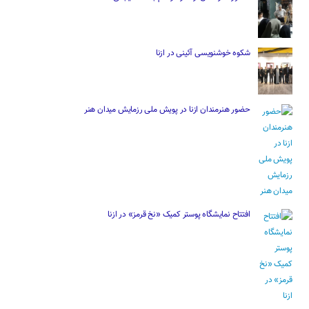
شکوه خوشنویسی آئینی در ازنا
حضور هنرمندان ازنا در پویش ملی رزمایش میدان هنر
افتتاح نمایشگاه پوستر کمیک «نخ قرمز» در ازنا