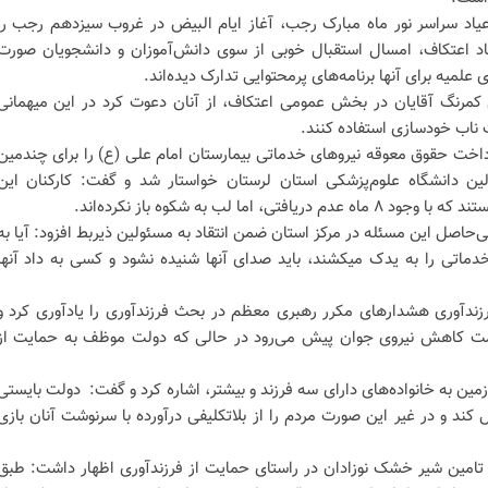
 اعیاد سراسر نور ماه مبارک رجب، آغاز ایام البیض در غروب سیزدهم رجب را
د اعتکاف، امسال استقبال خوبی از سوی دانش‌آموزان و دانشجویان صورت
 علمیه برای آنها برنامه‌های پرمحتوایی تدارک دیده‌اند.
ال کمرنگ آقایان در بخش عمومی اعتکاف، از آنان دعوت کرد در این میهمانی
 ناب خودسازی استفاده کنند.
داخت حقوق معوقه نیروهای خدماتی بیمارستان امام علی (ع) را برای چندمین
لین دانشگاه علوم‌پزشکی استان لرستان خواستار شد و گفت: کارکنان این
 اما لب به شکوه باز نکرده‌اند.
بی‌حاصل این مسئله در مرکز استان ضمن انتقاد به مسئولین ذیربط افزود: آیا به
خدماتی را به یدک میکشند، باید صدای آنها شنیده نشود و کسی به داد آنها
زندآوری هشدارهای مکرر رهبری معظم در بحث فرزندآوری را یادآوری کرد و
مت کاهش نیروی جوان پیش می‌رود در حالی که دولت موظف به حمایت از
مین به خانواده‌های دارای سه فرزند و بیشتر، اشاره کرد و گفت: دولت بایستی
ند و در غیر این صورت مردم را از بلاتکلیفی درآورده با سرنوشت آنان بازی
ت تامین شیر خشک نوزادان در راستای حمایت از فرزندآوری اظهار داشت: طبق