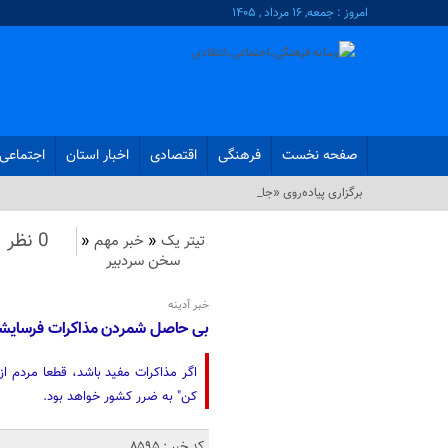
امروز : جمعه, ۱۶ مرداد , ۱۴۰۵
صفحه نخست
فرهنگی
اقتصادی
اخبار استان
اجتماعی
برگزاری پیاده‌روی «جاماندگان _
0 نظر
تیتر یک
«
خبر مهم
«
سخن سردبیر
خبر آدینه
بی حاصل شمردن مذاکرات فرسایشی 
اگر مذاکرات مفید باشد، قطعا مردم از
کن" به ضرر کشور خواهد بود.
کد خبر : 8595