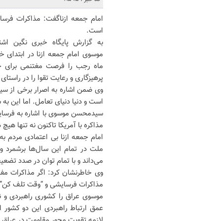
امام جمعه ازناگفت: مذاکرات فرس
است.
به گزارش پایگاه خبری نگین اشت
موسوی امام جمعه ازنا در ابتدای خ
ماه رجب را فرصت مغتنمی برای جا
پرهیزگاری و رعایت تقوا را در راستا
وی ضمن اشاره به اصرار برخی از سی
است و دنیا دنیای تعامل. اما این به
سیدمحسن موسوی با اشاره به فرسایش
مذاکره با آمریکا تاکنون نه تنها هیچ
امام جمعه ازنا بی اعتمادی مردم به
ملت در تمام این سال‌ها برشمرد و 
می‌داند و با تمام توان در صدد تضعی
وی خاطرنشان کرد: اگر مذاکرات مفی
مذاکرات فرسایشی و “وقت تلف کن” 
موسوی عراق را کشوری راهبردی و ن
عمق ارتباط راهبردی این دو کشور 
لازمه تقویت محور مقاومت در عراق