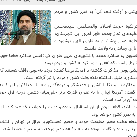
ایشی و “وقت تلف کن” به ضرر کشور و مردم
رانکوه حجت‌الاسلام‌ والمسلمین سیدمحسن
طبه‌های نماز جمعه ظهر امروز این شهرستان،
مه عمل پوشاندن به تقوای الهی برشمرد و
ی یاری رساندن به ولایت دانست.
اسیون به مذاکره مجدد با کشورهای غربی عنوان کرد: نفس مذاکره قطعا خوب
 شرطی است که نفعی از مذاکره به کشور و مردم برسد.
ی بودن مذاکرات گذشته با آمریکایی‌ها گفت: مردم به‌خوبی واقف هستند که
 دستاورد مثبتی نداشته بلکه وقت کشور و مردم را نیز گرفته است.
 مذاکره با آمربکا را ناشی از عهدشکنی، دروغگویی و فشار حداکثری آمریکا به
گفت: آمریکا ایران را به عنوان قدرت برتر خاورمیانه دشمن درجه اول خود
ف آن برآمده‌ است.
د باشد، قطعا مردم از آن استقبال نموده و دولت را حمایت خواهند کرد، اما
به ضرر کشور خواهد بود.
قطه عطف محور مقاومت خواند و حضور نخست‌وزیر عراق در تهران را نشانه
ارزیابی نمود و گفت: توجه به سه مؤلفه مهم مرجعیت، مردم و حشدالشعبی
 است.