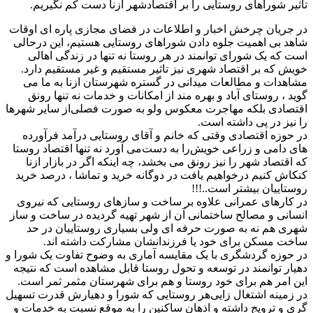
تاثیر شوراهای روستایی را بر اقتصادشهر ازنا دست کم نگیریم.
در جریان چرخش اخبار و اطلاعات در فضای مجازی پاره ای اوقات
شاهد بی اهمیت جلوه دادن شوراهای روستایی هستیم، این درحالی
است که یک شورای توانمند در هر روستا نه تنها در زندگی اهالی
خویش که بر اقتصاد شهری نیز تاثیر مستقیم و غیر مستقیم دارد.
مشاهدات و مطالعات میدانی در گستره شهرستان ازنا به ما می
گوید ، روستای آباد و بهره مند از امکانات و خدمات نه تنها رونق
اقتصادی بلکه مهاجرت معکوس ولو به صورت فصلی‌از سایر شهرها
را نیز در پی داشته است.
در حوزه اقتصادی وقتی که خانم و آقای روستایی درآمد فرآورده
های دامی و زراعی خویش‌را به دست‌می آورد نه تنها اقتصاد روستا
که اقتصاد شهر را نیز رونق می بخشد، چه اینکه اگر در بازار ازنا
کنکاش کنیم درخواهیم یافت در دوگانه خرید و تماشا ، درصد خرید
روستاییان بیشتر است..!!!
در کارهای عمرانی علاوه بر ساخت و سازهای روستایی که نیروی
انسانی و مصالح ساختمانی آن از شهر تهیه گردیده در ساخت و ساز
شهری هم نه به صورت حرفه ای ولی بسیاری روستاییان در حد
ساخت مسکن برای خود یا فرزندانشان مشارکت داشته اند.
در حوزه گردشگری با یک مقایسه آماری به وضوح تفاوت یک شورا و
دهیار توانمند ‌‌‌در توسعه و تحول روستا قابل مشاهده است که نتیجه
این امر هم برای خود روستا و هم برای شهرستان مثمر ثمر است.
در زمینه اشتغال زایی‌هر روستایی که شورا و دهیارش قدرت تسهیل
گری و ترویج داشته و اذهان ساکنین را به موقع نسبت به خدمات و