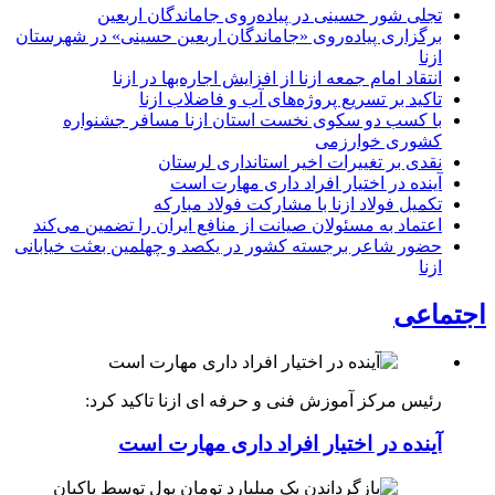
تجلی شور حسینی در پیاده‌روی جاماندگان اربعین
برگزاری پیاده‌روی «جاماندگان اربعین حسینی» در شهرستان
ازنا
انتقاد امام جمعه ازنا از افزایش اجاره‌بها در ازنا
تاکید بر تسریع پروژه‌های آب و فاضلاب ازنا
با کسب دو سکوی نخست استان ازنا مسافر جشنواره
کشوری خوارزمی
نقدی بر تغییرات اخیر استانداری لرستان
آینده در اختیار افراد داری مهارت است
تکمیل فولاد ازنا با مشارکت فولاد مبارکه
اعتماد به مسئولان صیانت از منافع ایران را تضمین می‌کند
حضور شاعر برجسته کشور در یکصد و چهلمین بعثت خیابانی
ازنا
اجتماعی
رئیس مرکز آموزش فنی و حرفه ای ازنا تاکید کرد:
آینده در اختیار افراد داری مهارت است