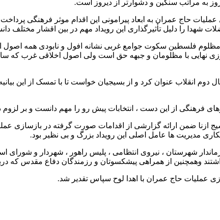
روز به مراتب سنگین و دشوارتر از دیروز است.
ی عملیات حاج عمران به ابعاد پیرامونی این اقدام موثر فرهنگی پردا
لات شهدا را دلیل تأثیرگذاری این رویداد مهم در بین اقشار مختلف دا
دم مظلوم فلسطین سکوت جوامع غربی نشانه افول و نابودی همه اصول ا
وزی نهایی با مظلومان و جبهه حق است ولی اصول اخلاقی غرب که سالی
سال دوم انقلاب عنوان کرد و از بسیجیان خواست تا با تمسک از این بیان
کارهای فرهنگی از این دست ، انتخابات پیش رو را مهم دانست و بر لزوم 
سیج ازنا ضمن ارائه گزارشی از اقدامات صورت گرفته در بازسازی عم
اری مديريت ها عامل اصلی این رویداد بزرگ و بی نظیر بود.
ندار شهرستان ، نیروی انتظامی ، پلیس راهور ، شهردار و شورای اسل
شتند وهمچنین از همراهی پیشکسوتان و رزمندگان دفاع مقدس که درباز
ی عملیات حاج عمران با اهدا لوح سپاس تقدیر شد.