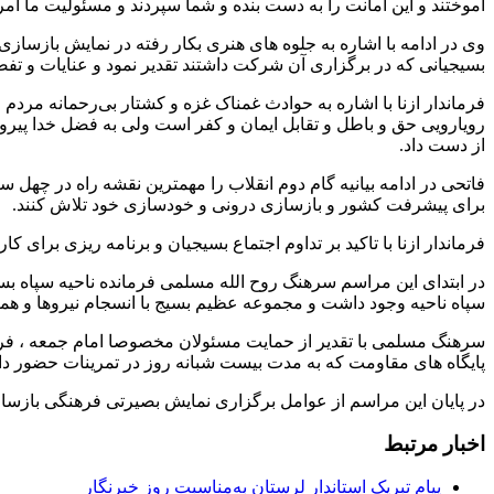
آموختند و این امانت را به دست بنده و شما سپردند و مسئولیت ما ام
وی در ادامه با اشاره به جلوه های هنری بکار رفته در نمایش بازساز
بسیجیانی که در برگزاری آن شرکت داشتند تقدیر نمود و عنایات و تفض
فرماندار ازنا با اشاره به حوادث غمناک غزه و کشتار بی‌رحمانه مر
رویارویی حق و باطل و تقابل ایمان و کفر است ولی به فضل خدا پیر
از دست داد.
فاتحی در ادامه بیانیه گام دوم انقلاب را مهمترین نقشه راه در چهل 
برای پیشرفت کشور و بازسازی درونی و خودسازی خود تلاش کنند.
فرماندار ازنا با تاکید بر تداوم اجتماع بسیجیان و برنامه ریزی برای 
در ابتدای این مراسم سرهنگ روح الله مسلمی فرمانده ناحیه سپاه ب
سپاه ناحیه وجود داشت و مجموعه عظیم بسیج با انسجام نیروها و همک
سرهنگ مسلمی با تقدیر از حمایت مسئولان مخصوصا امام جمعه ، فرما
پایگاه های مقاومت که به مدت بیست شبانه روز در تمرینات حضور دا
در پایان این مراسم از عوامل برگزاری نمایش بصیرتی فرهنگی بازساز
اخبار مرتبط
پیام تبریک استاندار لرستان به‌مناسبت روز خبرنگار