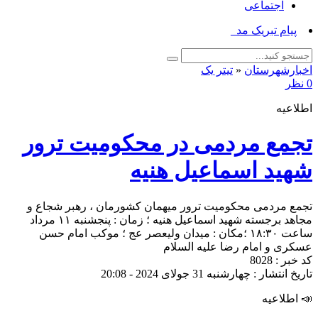
اجتماعی
پیام تبریک مدیر جها_
اخبارشهرستان
«
تیتر یک
0 نظر
اطلاعیه
تجمع مردمی در محکومیت ترور
شهید اسماعیل هنیه
تجمع مردمی محکومیت ترور میهمان کشورمان ، رهبر شجاع و
مجاهد برجسته شهید اسماعیل هنیه ؛ زمان : پنجشنبه ۱۱ مرداد
ساعت ۱۸:۳۰ ؛مکان : میدان ولیعصر عج ؛ موکب امام حسن
عسکری و امام رضا علیه السلام
کد خبر : 8028
تاریخ انتشار : چهارشنبه 31 جولای 2024 - 20:08
📣 اطلاعیه