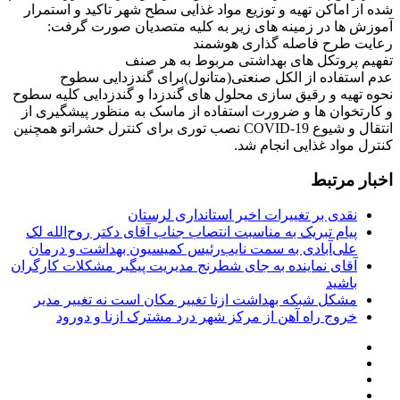
شده از اماکن تهیه و توزیع مواد غذایی سطح شهر تاکید و استمرار
آموزش ها در زمینه های زیر به کلیه متصدیان صورت گرفت:
تفهیم پروتکل های بهداشتی مربوط به هر صنف
⁦⁩عدم استفاده از الکل صنعتی(متانول)برای گندزدایی سطوح
⁦⁩نحوه تهیه و رقیق سازی محلول های گندزدا و گندزدایی کلیه سطوح
و کارتخوان ها و ضرورت استفاده از ماسک به منظور پیشگیری از
انتقال و شیوع COVID-19 نصب توری برای کنترل حشراتو همچنین
کنترل مواد غذایی انجام شد.
اخبار مرتبط
نقدی بر تغییرات اخیر استانداری لرستان
پیام تبریک به مناسبت انتصاب جناب آقای دکتر روح‌الله لک
علی‌آبادی به سمت نایب‌رئیس کمیسیون بهداشت و درمان
آقای نماینده به جای شطرنج مدیریت پیگیر مشکلات کارگران
باشید
مشکل شبکه بهداشت ازنا تغییر مکان است نه تغییر مدیر
خروج راه آهن از مرکز شهر درد مشترک ازنا و دورود