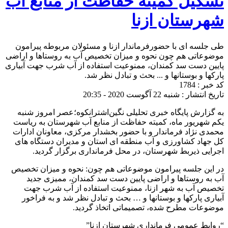
تشکیل کمیته حفاظت از منابع آب
شهرستان ازنا
طی جلسه ای با حضور‌فرماندار ازنا و مسئولان مربوطه پیرامون
موضوعاتی هم چون نحوه و میزان تخصیص آب به روستاها و اراضی
پایین دست سد کمندان، ممنوعیت استفاده از آب شرب جهت آبیاری
پارکها و بوستانها و ... بحث و تبادل نظر شد.
کد خبر : 1784
تاریخ انتشار : شنبه 22 آگوست 2020 - 20:35
به گزارش پایگاه خبری تحلیلی نگین‌اشترانکوه؛عصر امروز شنبه
یکم شهریور ماه، کمیته حفاظت از منابع آب شهرستان به ریاست
محمدی نژاد فرماندار و با حضور بخشدار مرکزی، معاونان ادارات
کل جهاد کشاورزی و آب منطقه ای استان و مدیران دستگاه های
اجرایی ذیربط شهرستان، در محل فرمانداری برگزار گردید.
در این جلسه پیرامون موضوعاتی هم چون: نحوه و میزان تخصیص
آب به روستاها و اراضی پایین دست سد کمندان، ممیزی جدید
تخصیص آب به شهر ازنا، ممنوعیت استفاده از آب شرب جهت
آبیاری پارکها و بوستانها و … بحث و تبادل نظر شد و به فراخور
موضوعات مطرح شده، تصمیماتی اتخاذ گردید.
“روابط عمومی فرمانداری شهرستان ازنا”