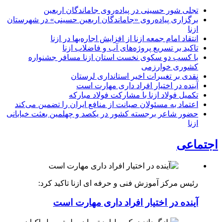
تجلی شور حسینی در پیاده‌روی جاماندگان اربعین
برگزاری پیاده‌روی «جاماندگان اربعین حسینی» در شهرستان
ازنا
انتقاد امام جمعه ازنا از افزایش اجاره‌بها در ازنا
تاکید بر تسریع پروژه‌های آب و فاضلاب ازنا
با کسب دو سکوی نخست استان ازنا مسافر جشنواره
کشوری خوارزمی
نقدی بر تغییرات اخیر استانداری لرستان
آینده در اختیار افراد داری مهارت است
تکمیل فولاد ازنا با مشارکت فولاد مبارکه
اعتماد به مسئولان صیانت از منافع ایران را تضمین می‌کند
حضور شاعر برجسته کشور در یکصد و چهلمین بعثت خیابانی
ازنا
اجتماعی
رئیس مرکز آموزش فنی و حرفه ای ازنا تاکید کرد:
آینده در اختیار افراد داری مهارت است