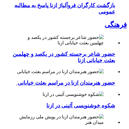
بازگشت کارگران فروآلیاژ ازنا پاسخ به مطالبه
عمومی
فرهنگی
حضور شاعر برجسته کشور در یکصد و چهلمین
بعثت خیابانی ازنا
حضور هنرمندان ازنا در مراسم بعثت خیابانی
شکوه خوشنویسی آئینی در ازنا